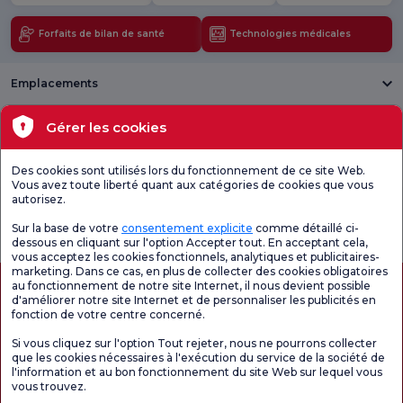
Forfaits de bilan de santé
Technologies médicales
Emplacements
Santé actuelle
Gérer les cookies
Unités médicales
Des cookies sont utilisés lors du fonctionnement de ce site Web.
Vous avez toute liberté quant aux catégories de cookies que vous
autorisez.
Enquête
Consultez le
Enquête de
générale de
questionnaire de
satisfaction sur
Sur la base de votre
consentement explicite
comme détaillé ci-
satisfaction
satisfaction.
les promotions
dessous en cliquant sur l'option Accepter tout. En acceptant cela,
vous acceptez les cookies fonctionnels, analytiques et publicitaires-
marketing. Dans ce cas, en plus de collecter des cookies obligatoires
au fonctionnement de notre site Internet, il nous devient possible
d'améliorer notre site Internet et de personnaliser les publicités en
fonction de votre centre concerné.
Si vous cliquez sur l'option Tout rejeter, nous ne pourrons collecter
que les cookies nécessaires à l'exécution du service de la société de
l'information et au bon fonctionnement du site Web sur lequel vous
vous trouvez.
Autorisation de tourisme médical
kvkk
Droits des patients