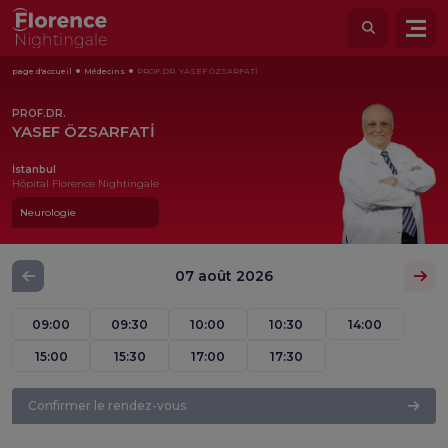
page d'accueil
Médecins
PROF.DR. YASEF ÖZSARFATİ
PROF.DR.
YASEF ÖZSARFATİ
İstanbul
Hôpital Florence Nightingale
Neurologie
07 août 2026
09:00
09:30
10:00
10:30
14:00
15:00
15:30
17:00
17:30
Confirmer le rendez-vous