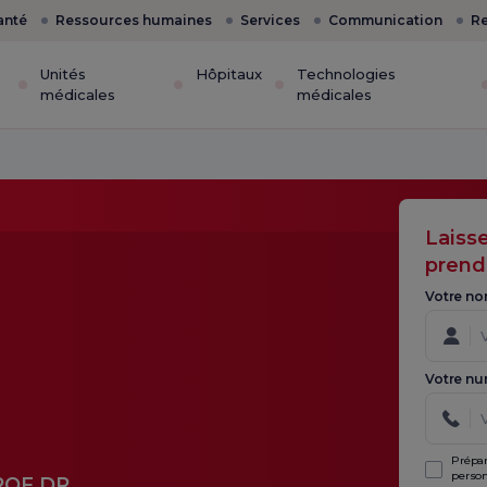
anté
Ressources humaines
Services
Communication
Re
Unités
Hôpitaux
Technologies
médicales
médicales
Laiss
prend
Votre no
Votre nu
Prépar
person
ROF.DR.