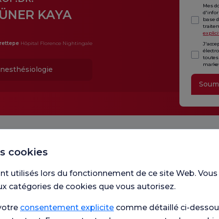
Mes do
ÜNER KAYA
d'info
base d
traite
explici
rettepe
Hôpital Florence Nightingale
J'acce
électr
toutes
market
nesthésiologie
Soum
es cookies
nt utilisés lors du fonctionnement de ce site Web. Vous
ux catégories de cookies que vous autorisez.
Unité
votre
consentement explicite
comme détaillé ci-dessous
avons 