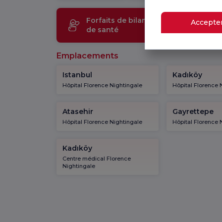
Forfaits de bilan
Technol
Accepter
de santé
médical
Emplacements
Istanbul
Kadıköy
Hôpital Florence Nightingale
Hôpital Florence 
Atasehir
Gayrettepe
Hôpital Florence Nightingale
Hôpital Florence 
Kadıköy
Centre médical Florence
Nightingale