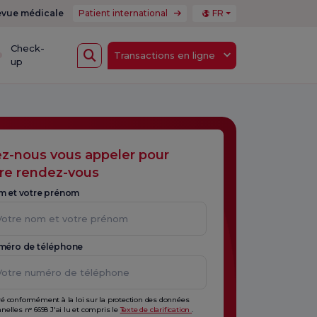
vue médicale
Patient international
FR
Check-
Transactions en ligne
up
ez-nous vous appeler pour
re rendez-vous
m et votre prénom
méro de téléphone
é conformément à la loi sur la protection des données
nelles n° 6698 J'ai lu et compris le
Texte de clarification
.