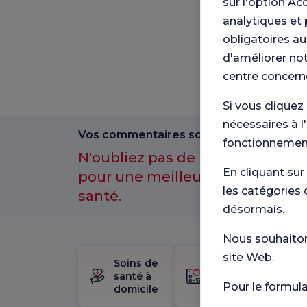
sur l'option Ac
analytiques et 
obligatoires au
d'améliorer not
centre concern
Si vous cliquez
nécessaires à l
Vos commentaires sont importants pour
fonctionnement
N'oubliez pas de participer à n
En cliquant sur
pour une meilleure expérience 
les catégories 
santé.
désormais.
Nous souhaitons
site Web.
Soins de
trousse
santé à
de
Pour le formul
domicile
naissance