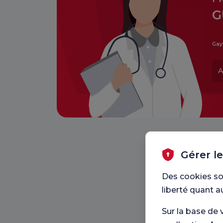
G
Gay
A
Gérer l
Des cookies so
liberté quant a
Sur la base de 