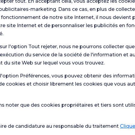
cepter tout. En acceptant cela, vous acceptez les cookie
publicitaires-marketing. Dans ce cas, en plus de collect
 fonctionnement de notre site Internet, il nous devient 
re site Internet et de personnaliser les publicités en fo
é.
 sur l'option Tout rejeter, nous ne pourrons collecter qu
'exécution du service de la société de l'information et a
 nous.
 du site Web sur lequel vous vous trouvez.
Con
Enquête
os enquêtes
que
générale de
 l'option Préférences, vous pouvez obtenir des informat
de
de soins de
satisfaction
sat
de cookies et choisir librement les cookies que vous au
 noter que des cookies propriétaires et tiers sont utili
Santé actuelle
École de
Qu'est-ce qui est bon en cas de
grossesse
aire de candidature au responsable du traitement
Cliquez
diarrhée ?