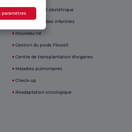
Gynécologie et obstétrique
s paramètres
Santé et maladies infantiles
Nouveau-né
Gestion du poids Flowell
Centre de transplantation d'organes
Maladies pulmonaires
Check-up
Réadaptation oncologique