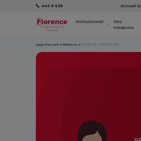
444 0 436
Accueil S
Institutionnel
Nos
médecins
page d'accueil
Médecins
PROF.DR. GÜNER KAYA
P