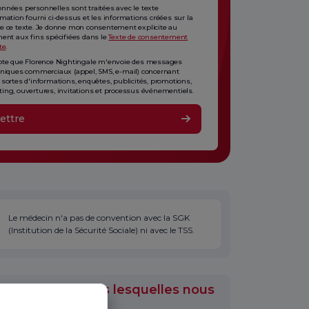
nnées personnelles sont traitées avec le texte
rmation fourni ci-dessus et les informations créées sur la
e ce texte. Je donne mon consentement explicite au
ment aux fins spécifiées dans le
Texte de consentement
te
.
pte que Florence Nightingale m'envoie des messages
oniques commerciaux (appel, SMS, e-mail) concernant
 sortes d'informations, enquêtes, publicités, promotions,
ing, ouvertures, invitations et processus événementiels.
ettre
Le médecin n'a pas de convention avec la SGK
(Institution de la Sécurité Sociale) ni avec le TSS.
s médicales dans lesquelles nous
travaillé