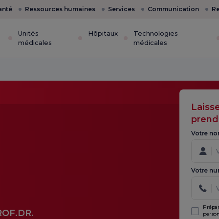
anté
Ressources humaines
Services
Communication
Re
Unités
Hôpitaux
Technologies
médicales
médicales
Laiss
prend
Votre no
Votre nu
Prépar
ROF.DR.
person