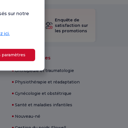
sés sur notre
sultez le
Enquête de
stionnaire
satisfaction sur
les promotions
 ici.
isfaction.
s paramètres
Unités médicales
Orthopédie et traumatologie
Physiothérapie et réadaptation
Gynécologie et obstétrique
Santé et maladies infantiles
Nouveau-né
Gestion du poids Flowell