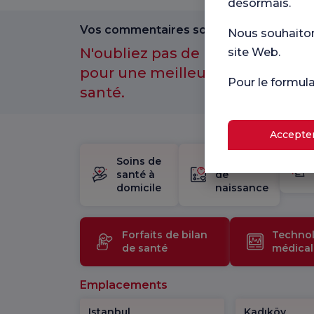
désormais.
Vos commentaires sont importants pour
Nous souhaitons
N'oubliez pas de participer à n
site Web.
pour une meilleure expérience 
Pour le formul
santé.
Accepter
Soins de
trousse
santé à
de
domicile
naissance
Forfaits de bilan
Technol
de santé
médical
Emplacements
Istanbul
Kadıköy