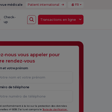
vue médicale
Patient international
FR
Check-
Transactions en ligne
up
ez-nous vous appeler pour
re rendez-vous
m et votre prénom
méro de téléphone
é conformément à la loi sur la protection des données
nelles n° 6698 J'ai lu et compris le
Texte de clarification
.