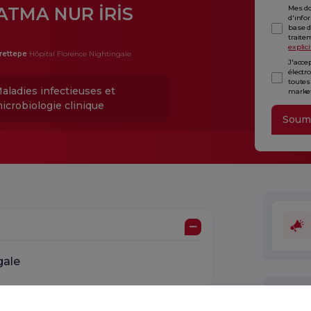
ATMA NUR İRİS
Mes do
d'info
base d
traite
explici
rettepe
Hôpital Florence Nightingale
J'acce
électr
toutes
aladies infectieuses et
market
icrobiologie clinique
Soum
gale
Unité
avons 