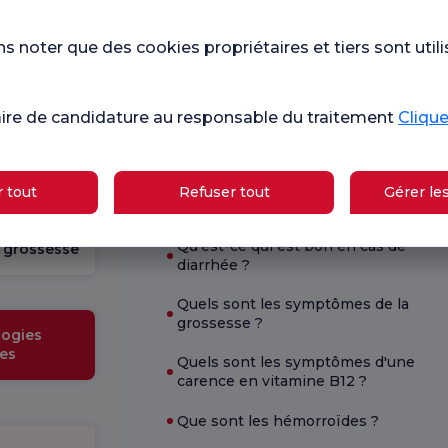
 nous.
 noter que des cookies propriétaires et tiers sont utili
Con
Enquête
os enquêtes
que
générale de
de
de soins de
satisfaction
aire de candidature au responsable du traitement
Cliquez
sat
 tout
Refuser tout
Gérer le
Santé actuelle
École de
Qu'est-ce qui est bon en cas de
grossesse
diarrhée ?
Quels sont les symptômes de la
grossesse ?
ogies
es
Quels sont les symptômes d'une
carence en vitamine B12 ?
Que sont les hémorroïdes ?