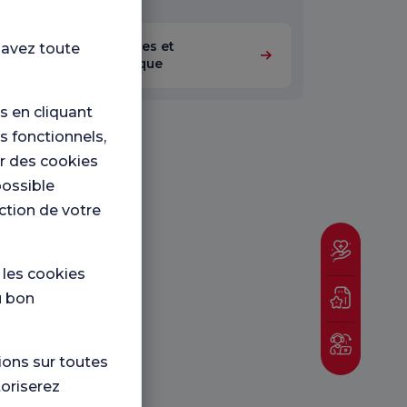
Maladies infectieuses et
 avez toute
microbiologie clinique
 en cliquant
s fonctionnels,
er des cookies
possible
nction de votre
e les cookies
u bon
ions sur toutes
toriserez