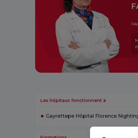
F
Gay
M
m
Les hôpitaux fonctionnent à
Gayrettepe Hôpital Florence Nightin
Formations