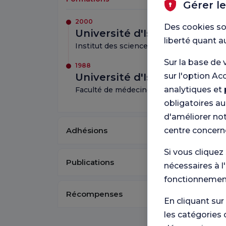
Gérer l
2000
Des cookies so
Université d'Istanbul
liberté quant a
Institut des sciences de la santé
Sur la base de 
1988
Université d'Istanbul
sur l'option Ac
analytiques et 
Faculté de médecine
obligatoires au
d'améliorer not
Adhésions
centre concern
Si vous cliquez
Publications
nécessaires à l
fonctionnement
Récompenses
En cliquant sur
les catégories 