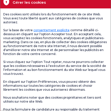
Santé actuelle
Gérer les cookies
Unités médicales
Des cookies sont utilisés lors du fonctionnement de ce site Web.
Vous avez toute liberté quant aux catégories de cookies que vous
autorisez.
Enquête
Consultez le
Enquête de
générale de
questionnaire de
satisfaction sur
Sur la base de votre
consentement explicite
comme détaillé ci-
satisfaction
satisfaction.
les promotions
dessous en cliquant sur l'option Accepter tout. En acceptant cela,
vous acceptez les cookies fonctionnels, analytiques et publicitaires-
marketing. Dans ce cas, en plus de collecter des cookies obligatoires
au fonctionnement de notre site Internet, il nous devient possible
d'améliorer notre site Internet et de personnaliser les publicités en
fonction de votre centre concerné.
Si vous cliquez sur l'option Tout rejeter, nous ne pourrons collecter
que les cookies nécessaires à l'exécution du service de la société de
l'information et au bon fonctionnement du site Web sur lequel vous
vous trouvez.
Autorisation de tourisme médical
kvkk
Droits des patients
En cliquant sur l'option Préférences, vous pouvez obtenir des
Le contenu de cette page est fourni à titre informatif uniquement. N'hésitez pas à
informations sur toutes les catégories de cookies et choisir
consulter votre médecin pour obtenir un diagnostic et un traitement.
librement les cookies que vous autoriserez désormais.
@2026 Groupe Hôpitaux Florence Nightingale
Nous souhaitons noter que des cookies propriétaires et tiers sont
utilisés sur notre site Web.
Rédacteur en chef : Uğurcan Durmuş - 0 549 455 55 46. - Date de mise à jour :
Pour le formulaire de candidature au responsable du traitement
06.08.2026