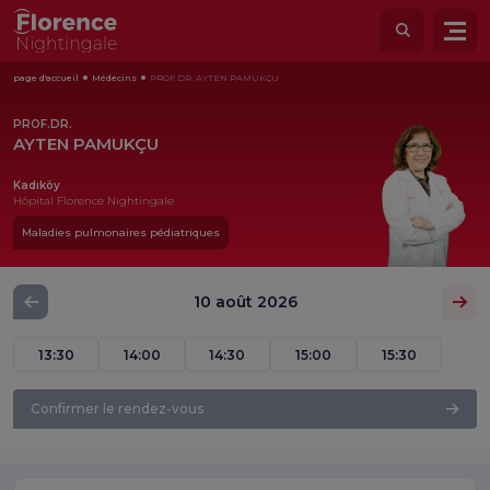
page d'accueil
Médecins
PROF.DR. AYTEN PAMUKÇU
PROF.DR.
AYTEN PAMUKÇU
Kadıköy
Hôpital Florence Nightingale
Maladies pulmonaires pédiatriques
10 août 2026
13:30
14:00
14:30
15:00
15:30
Confirmer le rendez-vous