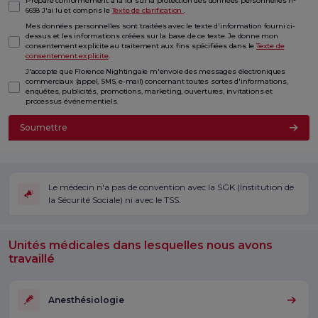
Préparé conformément à la loi sur la protection des données personnelles n°
6698 J'ai lu et compris le
Texte de clarification
.
Mes données personnelles sont traitées avec le texte d'information fourni ci-
dessus et les informations créées sur la base de ce texte. Je donne mon
consentement explicite au traitement aux fins spécifiées dans le
Texte de
consentement explicite
.
J'accepte que Florence Nightingale m'envoie des messages électroniques
commerciaux (appel, SMS, e-mail) concernant toutes sortes d'informations,
enquêtes, publicités, promotions, marketing, ouvertures, invitations et
processus événementiels.
Soumettre
Le médecin n'a pas de convention avec la SGK (Institution de
la Sécurité Sociale) ni avec le TSS.
Unités médicales dans lesquelles nous avons
travaillé
Anesthésiologie