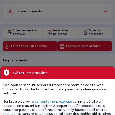
Soins intensifs
Soins de santé à
trousse de
École de
domicile
naissance
grossesse
Forfaits de bilan de santé
Technologies médicales
Emplacements
Santé actuelle
Gérer les cookies
Unités médicales
Des cookies sont utilisés lors du fonctionnement de ce site Web.
Vous avez toute liberté quant aux catégories de cookies que vous
autorisez.
Enquête
Consultez le
Enquête de
générale de
questionnaire de
satisfaction sur
Sur la base de votre
consentement explicite
comme détaillé ci-
satisfaction
satisfaction.
les promotions
dessous en cliquant sur l'option Accepter tout. En acceptant cela,
vous acceptez les cookies fonctionnels, analytiques et publicitaires-
marketing. Dans ce cas, en plus de collecter des cookies obligatoires