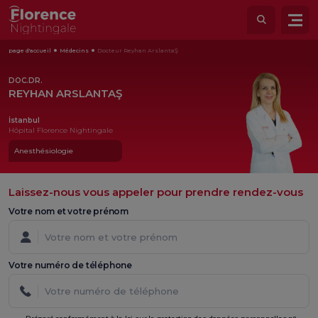
page d'accueil
Médecins
Docteur Reyhan ArslantaŞ
DOC.DR.
REYHAN ARSLANTAŞ
İstanbul
Hôpital Florence Nightingale
Anesthésiologie
Laissez-nous vous appeler pour prendre rendez-vous
Votre nom et votre prénom
Votre numéro de téléphone