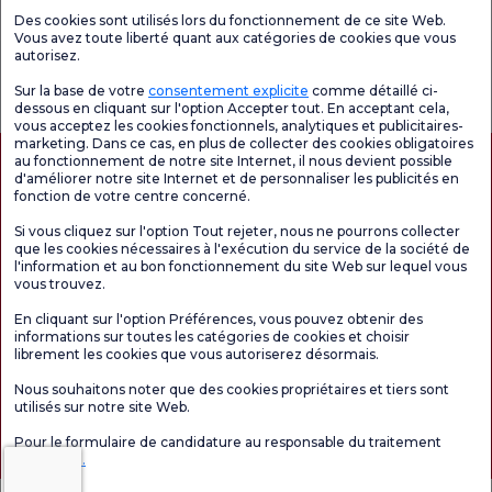
Unités médicales
Des cookies sont utilisés lors du fonctionnement de ce site Web.
Vous avez toute liberté quant aux catégories de cookies que vous
autorisez.
Enquête
Consultez le
Enquête de
générale de
questionnaire de
satisfaction sur
Sur la base de votre
consentement explicite
comme détaillé ci-
satisfaction
satisfaction.
les promotions
dessous en cliquant sur l'option Accepter tout. En acceptant cela,
vous acceptez les cookies fonctionnels, analytiques et publicitaires-
marketing. Dans ce cas, en plus de collecter des cookies obligatoires
au fonctionnement de notre site Internet, il nous devient possible
d'améliorer notre site Internet et de personnaliser les publicités en
fonction de votre centre concerné.
Si vous cliquez sur l'option Tout rejeter, nous ne pourrons collecter
que les cookies nécessaires à l'exécution du service de la société de
l'information et au bon fonctionnement du site Web sur lequel vous
vous trouvez.
Autorisation de tourisme médical
kvkk
Droits des patients
En cliquant sur l'option Préférences, vous pouvez obtenir des
Le contenu de cette page est fourni à titre informatif uniquement. N'hésitez pas à
informations sur toutes les catégories de cookies et choisir
consulter votre médecin pour obtenir un diagnostic et un traitement.
librement les cookies que vous autoriserez désormais.
@2026 Groupe Hôpitaux Florence Nightingale
Nous souhaitons noter que des cookies propriétaires et tiers sont
utilisés sur notre site Web.
Rédacteur en chef : Uğurcan Durmuş - 0 549 455 55 46. - Date de mise à jour :
Pour le formulaire de candidature au responsable du traitement
07.08.2026
Cliquez ici.