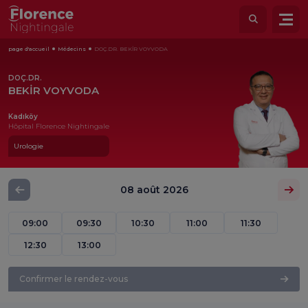
page d'accueil
Médecins
DOÇ.DR. BEKİR VOYVODA
DOÇ.DR.
BEKİR VOYVODA
Kadıköy
Hôpital Florence Nightingale
Urologie
08 août 2026
09:00
09:30
10:30
11:00
11:30
12:30
13:00
Confirmer le rendez-vous