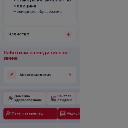
Истанбулски факултет по
медицина
Медицинско образование
Членство
Работили са медицински
звена
Анестезиология
Домашно
Пакет за
Училище за
здравеопазване
раждане
бременност
Пакети за преглед
Медицински технологии