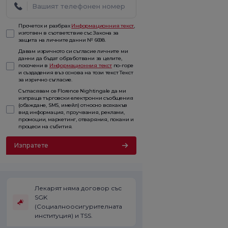
Прочетох и разбрах
Информационния текст
,
изготвен в съответствие със Закона за
защита на личните данни № 6698.
Давам изричното си съгласие личните ми
данни да бъдат обработвани за целите,
посочени в
Информационния текст
по-горе
и създадения въз основа на този текст Текст
за изрично съгласие.
Съгласявам се Florence Nightingale да ми
изпраща търговски електронни съобщения
(обаждане, SMS, имейл) относно всякакъв
вид информация, проучвания, реклами,
промоции, маркетинг, отваряния, покани и
процеси на събития.
Изпратете
Лекарят няма договор със
SGK
(Социалноосигурителната
институция) и TSS.