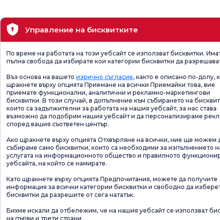
Управление на бисквитките
По време на работата на този уебсайт се използват бисквитки. Има
пълна свобода да избирате кои категории бисквитки да разрешава
Въз основа на вашето
изрично съгласие
, както е описано по-долу, 
щракнете върху опцията Приемане на всички Приемайки това, вие
приемате функционални, аналитични и рекламно-маркетингови
бисквитки. В този случай, в допълнение към събирането на бисквит
които са задължителни за работата на нашия уебсайт, за нас става
възможно да подобрим нашия уебсайт и да персонализираме рек
според вашия съответен център.
Ако щракнете върху опцията Отхвърляне на всички, ние ще можем 
събираме само бисквитки, които са необходими за изпълнението н
услугата на информационното общество и правилното функциони
уебсайта, на който се намирате.
Като щракнете върху опцията Предпочитания, можете да получите
информация за всички категории бисквитки и свободно да избере
бисквитки да разрешите от сега нататък.
Бихме искали да отбележим, че на нашия уебсайт се използват би
на първи и трети страни.