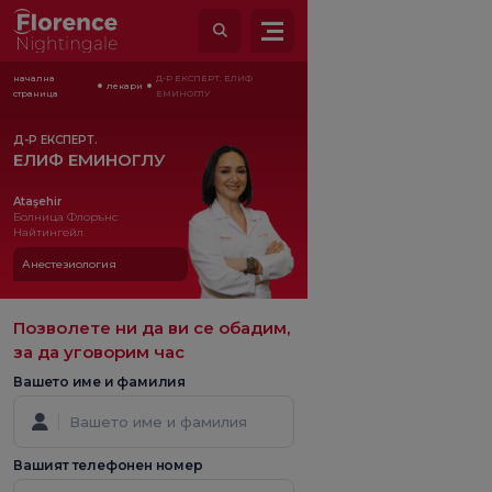
начална
Д-Р ЕКСПЕРТ. ЕЛИФ
лекари
страница
ЕМИНОГЛУ
Д-Р ЕКСПЕРТ.
ЕЛИФ ЕМИНОГЛУ
Ataşehir
Болница Флорънс
Найтингейл
Анестезиология
Позволете ни да ви се обадим,
за да уговорим час
Вашето име и фамилия
Вашият телефонен номер