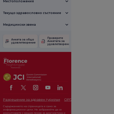
Местоположения
Текущо здравословно състояние
Медицински звена
Проверете
Анкета за
Анкета за общо
Анкетата за
удовлетвореност
удовлетворение
удовлетвореност.
от промоцията
Разрешение за здравен туризъм
ОРГАН ЗА ЗАЩИТА НА ЛИЧ
Съдържанието на страницата е само за
информационни цели. Не забравяйте да се
консултирате с вашия лекар за диагностика и