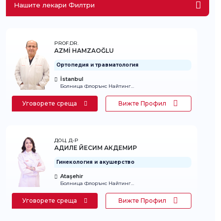
Нашите лекари Филтри
PROF.DR.
AZMİ HAMZAOĞLU
Ортопедия и травматология
İstanbul
Болница Флорънс Найтингейл
Уговорете среща
Вижте Профил
ДОЦ. Д-Р
АДИЛЕ ЙЕСИМ АКДЕМИР
Гинекология и акушерство
Ataşehir
Болница Флорънс Найтингейл
Уговорете среща
Вижте Профил