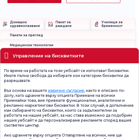
Домашно
Пакет за
Училище за
здравеопазване
раждане
бременност
Пакети за преглед
Медицински технологии
Управление на бисквитките
Местоположения
По време на работата на този уебсайт се използват бисквитки.
Текущо здравословно състояние
Имате пълна свобода да избирате кои категории бисквитки да
разрешавате.
Медицински звена
Въз основа на вашето
изрично съгласие
, както е описано по-
долу, като щракнете върху опцията Приемане на всички
Приемайки това, вие приемате функционални, аналитични и
Проверете
Анкета за
Анкета за общо
рекламно-маркетингови бисквитки. В този случай, в допълнение
Анкетата за
удовлетвореност
удовлетворение
удовлетвореност.
от промоцията
към събирането на бисквитки, които са задължителни за
работата на нашия уебсайт, за нас става възможно да подобрим
нашия уебсайт и да персонализираме рекламите според вашия
съответен център.
Ако щракнете върху опцията Отхвърляне на всички, ние ще