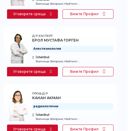
Болница Флорънс Найтингейл
Уговорете среща
Вижте Профил
Д-Р ЕКСПЕРТ.
ЕРОЛ МУСТАФА ГОРГЕН
Анестезиология
İstanbul
Болница Флорънс Найтингейл
Уговорете среща
Вижте Профил
ПРОФ.Д-Р.
КАНАН АКМАН
радиологични
İstanbul
Болница Флорънс Найтингейл
Уговорете среща
Вижте Профил