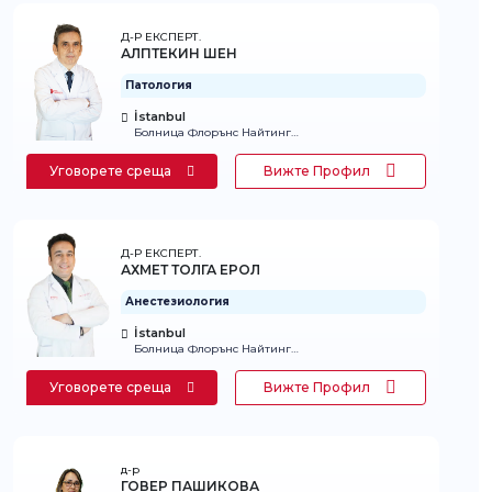
Д-Р ЕКСПЕРТ.
АЛПТЕКИН ШЕН
Патология
İstanbul
Болница Флорънс Найтингейл
Уговорете среща
Вижте Профил
Д-Р ЕКСПЕРТ.
АХМЕТ ТОЛГА ЕРОЛ
Анестезиология
İstanbul
Болница Флорънс Найтингейл
Уговорете среща
Вижте Профил
д-р
ГОВЕР ПАШИКОВА