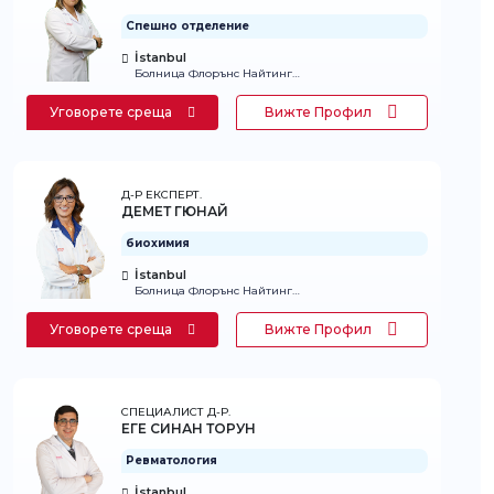
Спешно отделение
İstanbul
Болница Флорънс Найтингейл
Уговорете среща
Вижте Профил
Д-Р ЕКСПЕРТ.
ДЕМЕТ ГЮНАЙ
биохимия
İstanbul
Болница Флорънс Найтингейл
Уговорете среща
Вижте Профил
СПЕЦИАЛИСТ Д-Р.
ЕГЕ СИНАН ТОРУН
Ревматология
İstanbul