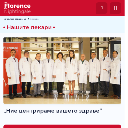
начална страница
лекари
Нашите лекари
„Ние центрираме вашето здраве“