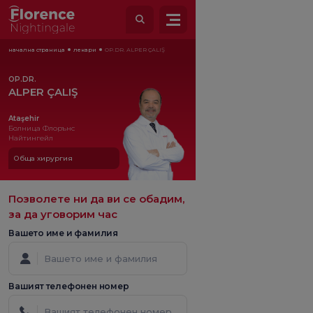
начална страница
лекари
OP.DR. ALPER ÇALIŞ
OP.DR.
ALPER ÇALIŞ
Ataşehir
Болница Флорънс
Найтингейл
Обща хирургия
Позволете ни да ви се обадим,
за да уговорим час
Вашето име и фамилия
Вашият телефонен номер