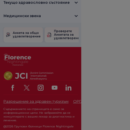
Текущо здравословно състояние
Медицински звена
Проверете
Анкета за
Анкета за общо
Анкетата за
удовлетвореност
удовлетворение
удовлетвореност.
от промоцията
Разрешение за здравен туризъм
ОРГАН ЗА ЗАЩИТА НА ЛИЧ
Съдържанието на страницата е само за
информационни цели. Не забравяйте да се
консултирате с вашия лекар за диагностика и
лечение.
@2026 Групови болници Florence Nightingale