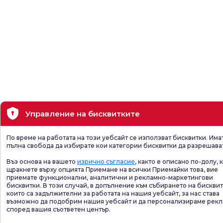
Управление на бисквитките
По време на работата на този уебсайт се използват бисквитки. Има
пълна свобода да избирате кои категории бисквитки да разрешава
Въз основа на вашето
изрично съгласие
, както е описано по-долу, 
щракнете върху опцията Приемане на всички Приемайки това, вие
приемате функционални, аналитични и рекламно-маркетингови
бисквитки. В този случай, в допълнение към събирането на бисквит
които са задължителни за работата на нашия уебсайт, за нас става
възможно да подобрим нашия уебсайт и да персонализираме рек
според вашия съответен център.