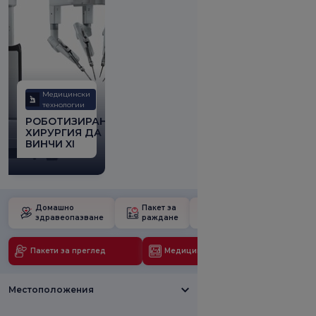
Медицински
технологии
РОБОТИЗИРАНА
ХИРУРГИЯ ДА
ВИНЧИ XI
Домашно
Пакет за
Училище за
здравеопазване
раждане
бременност
Пакети за преглед
Медицински технологии
Местоположения