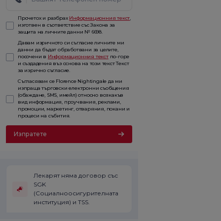
Прочетох и разбрах
Информационния текст
,
изготвен в съответствие със Закона за
защита на личните данни № 6698.
Давам изричното си съгласие личните ми
данни да бъдат обработвани за целите,
посочени в
Информационния текст
по-горе
и създадения въз основа на този текст Текст
за изрично съгласие.
Съгласявам се Florence Nightingale да ми
изпраща търговски електронни съобщения
(обаждане, SMS, имейл) относно всякакъв
вид информация, проучвания, реклами,
промоции, маркетинг, отваряния, покани и
процеси на събития.
Изпратете
Лекарят няма договор със
SGK
(Социалноосигурителната
институция) и TSS.