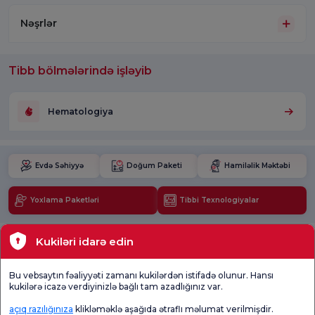
Nəşrlər
Tibb bölmələrində işləyib
Hematologiya
Evdə Səhiyyə
Doğum Paketi
Hamiləlik Məktəbi
Yoxlama Paketləri
Tibbi Texnologiyalar
Məkanlar
Kukiləri idarə edin
Mövcud Sağlamlıq
Bu vebsaytın fəaliyyəti zamanı kukilərdən istifadə olunur. Hansı
kukilərə icazə verdiyinizlə bağlı tam azadlığınız var.
Tibbi bölmələr
açıq razılığınıza
klikləməklə aşağıda ətraflı məlumat verilmişdir.