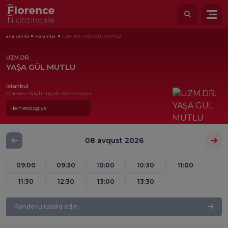
ana səhifə
Həkimlər
UZM.DR. YAŞA GÜL MUTLU
UZM.DR.
YAŞA GÜL MUTLU
İstanbul
Florence Nightingale Xəstəxanası
Hematologiya
08 avqust 2026
09:00
09:30
10:00
10:30
11:00
11:30
12:30
13:00
13:30
Randevu təsdiq edin