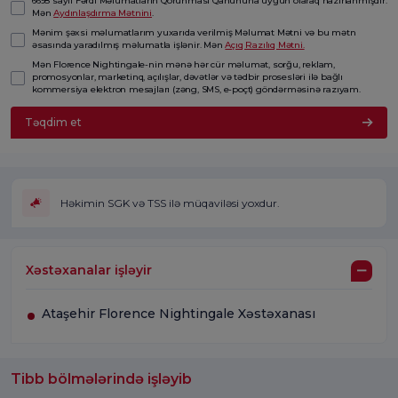
6698 saylı Fərdi Məlumatların Qorunması Qanununa uyğun olaraq hazırlanmışdır.
Mən
Aydınlaşdırma Mətnini
.
Mənim şəxsi məlumatlarım yuxarıda verilmiş Məlumat Mətni və bu mətn
əsasında yaradılmış məlumatla işlənir. Mən
Açıq Razılıq Mətni.
Mən Florence Nightingale-nin mənə hər cür məlumat, sorğu, reklam,
promosyonlar, marketinq, açılışlar, dəvətlər və tədbir prosesləri ilə bağlı
kommersiya elektron mesajları (zəng, SMS, e-poçt) göndərməsinə razıyam.
Təqdim et
Həkimin SGK və TSS ilə müqaviləsi yoxdur.
Xəstəxanalar işləyir
Ataşehir Florence Nightingale Xəstəxanası
Tibb bölmələrində işləyib