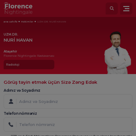
ana səhifə
Həkimlər
UZM.DR. NURİ HAVAN
UZM.DR.
NURİ HAVAN
Ataşehir
Florence Nightingale Xəstəxanası
Radioloji
Görüş təyin etmək üçün Sizə Zəng Edək
Adınız və Soyadınız
Telefon nömrəniz