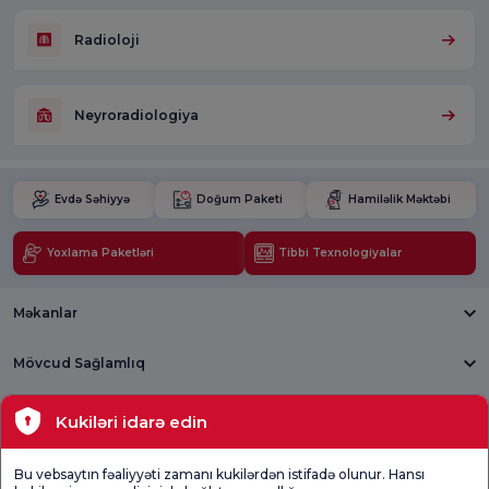
Radioloji
Neyroradiologiya
Evdə Səhiyyə
Doğum Paketi
Hamiləlik Məktəbi
Yoxlama Paketləri
Tibbi Texnologiyalar
Məkanlar
Mövcud Sağlamlıq
Tibbi bölmələr
Kukiləri idarə edin
Ümumi
Məmnuniyyət
Promo
Bu vebsaytın fəaliyyəti zamanı kukilərdən istifadə olunur. Hansı
Məmnuniyyət
Sorğusunu
Məmnuniyyəti