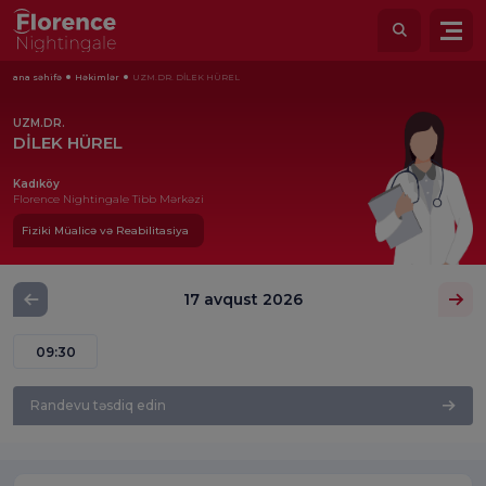
ana səhifə
Həkimlər
UZM.DR. DİLEK HÜREL
UZM.DR.
DİLEK HÜREL
Kadıköy
Florence Nightingale Tibb Mərkəzi
Fiziki Müalicə və Reabilitasiya
17 avqust 2026
09:30
Randevu təsdiq edin