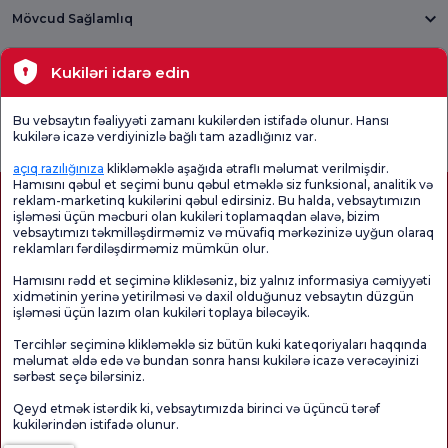
Mövcud Sağlamlıq
Tibbi bölmələr
Kukiləri idarə edin
Ümumi
Məmnuniyyət
Promo
Bu vebsaytın fəaliyyəti zamanı kukilərdən istifadə olunur. Hansı
Məmnuniyyət
Sorğusunu
Məmnuniyyəti
kukilərə icazə verdiyinizlə bağlı tam azadlığınız var.
Sorğusu
yoxlayın.
Sorğusu
açıq razılığınıza
klikləməklə aşağıda ətraflı məlumat verilmişdir.
Hamısını qəbul et seçimi bunu qəbul etməklə siz funksional, analitik və
reklam-marketinq kukilərini qəbul edirsiniz. Bu halda, vebsaytımızın
işləməsi üçün məcburi olan kukiləri toplamaqdan əlavə, bizim
vebsaytımızı təkmilləşdirməmiz və müvafiq mərkəzinizə uyğun olaraq
reklamları fərdiləşdirməmiz mümkün olur.
Hamısını rədd et seçiminə klikləsəniz, biz yalnız informasiya cəmiyyəti
xidmətinin yerinə yetirilməsi və daxil olduğunuz vebsaytın düzgün
işləməsi üçün lazım olan kukiləri toplaya biləcəyik.
Sağlamlıq Turizmi Səlahiyyəti
kvkk
Xəstə hüquqları
Tercihlər seçiminə klikləməklə siz bütün kuki kateqoriyaları haqqında
Səhifənin məzmunu yalnız məlumat məqsədi daşıyır. Diaqnoz və müalicə üçün
məlumat əldə edə və bundan sonra hansı kukilərə icazə verəcəyinizi
mütləq həkiminizlə məsləhətləşin.
sərbəst seçə bilərsiniz.
@2026 Group Florence Nightingale Xəstəxanaları
Qeyd etmək istərdik ki, vebsaytımızda birinci və üçüncü tərəf
kukilərindən istifadə olunur.
Redaktor: Uğurcan Durmuş - 0 549 455 55 46. - Yeniləmə tarixi: 08.08.2026