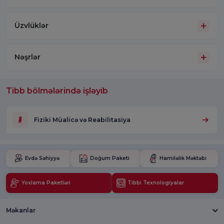
Üzvlüklər
Nəşrlər
Tibb bölmələrində işləyib
Fiziki Müalicə və Reabilitasiya
Evdə Səhiyyə
Doğum Paketi
Hamiləlik Məktəbi
Yoxlama Paketləri
Tibbi Texnologiyalar
Məkanlar