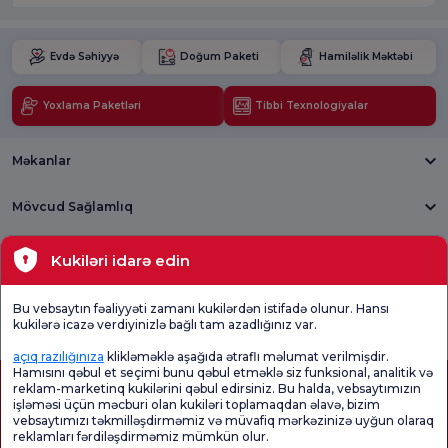
Evdə Səhiyyə
Doğum Paketi
Hamiləlik Məktəbi
Yoxlama Paketləri
Tibbi Texnologiyalar
Məkanlar
Mövcud Sağlamlıq
Tibbi bölmələr
Kukiləri idarə edin
Ümumi
Məmnuniyyət
Promo
Bu vebsaytın fəaliyyəti zamanı kukilərdən istifadə olunur. Hansı
Məmnuniyyət
Sorğusunu
Məmnuniyyəti
kukilərə icazə verdiyinizlə bağlı tam azadlığınız var.
Sorğusu
yoxlayın.
Sorğusu
açıq razılığınıza
klikləməklə aşağıda ətraflı məlumat verilmişdir.
Hamısını qəbul et seçimi bunu qəbul etməklə siz funksional, analitik və
reklam-marketinq kukilərini qəbul edirsiniz. Bu halda, vebsaytımızın
işləməsi üçün məcburi olan kukiləri toplamaqdan əlavə, bizim
vebsaytımızı təkmilləşdirməmiz və müvafiq mərkəzinizə uyğun olaraq
reklamları fərdiləşdirməmiz mümkün olur.