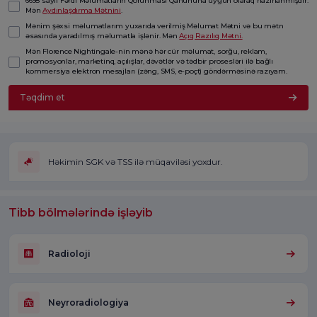
6698 saylı Fərdi Məlumatların Qorunması Qanununa uyğun olaraq hazırlanmışdır.
Mən
Aydınlaşdırma Mətnini
.
Mənim şəxsi məlumatlarım yuxarıda verilmiş Məlumat Mətni və bu mətn
əsasında yaradılmış məlumatla işlənir. Mən
Açıq Razılıq Mətni.
Mən Florence Nightingale-nin mənə hər cür məlumat, sorğu, reklam,
promosyonlar, marketinq, açılışlar, dəvətlər və tədbir prosesləri ilə bağlı
kommersiya elektron mesajları (zəng, SMS, e-poçt) göndərməsinə razıyam.
Təqdim et
Həkimin SGK və TSS ilə müqaviləsi yoxdur.
Tibb bölmələrində işləyib
Radioloji
Neyroradiologiya