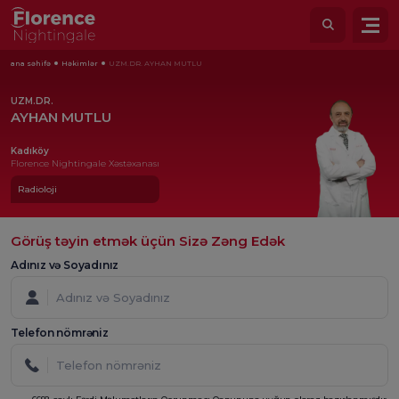
ana səhifə
Həkimlər
UZM.DR. AYHAN MUTLU
UZM.DR.
AYHAN MUTLU
Kadıköy
Florence Nightingale Xəstəxanası
Radioloji
Görüş təyin etmək üçün Sizə Zəng Edək
Adınız və Soyadınız
Telefon nömrəniz