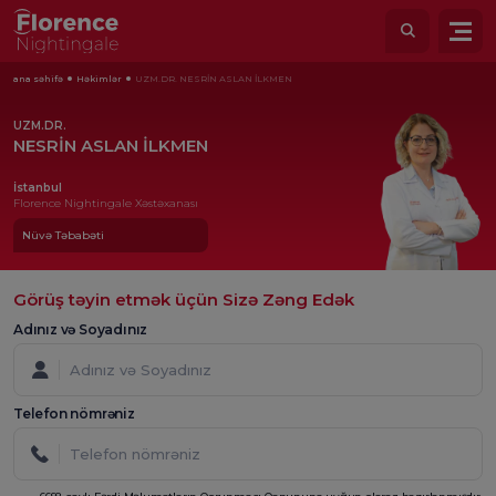
ana səhifə
Həkimlər
UZM.DR. NESRİN ASLAN İLKMEN
UZM.DR.
NESRİN ASLAN İLKMEN
İstanbul
Florence Nightingale Xəstəxanası
Nüvə Təbabəti
Görüş təyin etmək üçün Sizə Zəng Edək
Adınız və Soyadınız
Telefon nömrəniz