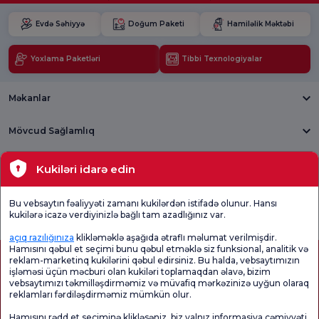
Evdə Səhiyyə
Doğum Paketi
Hamiləlik Məktəbi
Yoxlama Paketləri
Tibbi Texnologiyalar
Məkanlar
Mövcud Sağlamlıq
Tibbi bölmələr
Kukiləri idarə edin
Ümumi
Məmnuniyyət
Promo
Bu vebsaytın fəaliyyəti zamanı kukilərdən istifadə olunur. Hansı
Məmnuniyyət
Sorğusunu
Məmnuniyyəti
kukilərə icazə verdiyinizlə bağlı tam azadlığınız var.
Sorğusu
yoxlayın.
Sorğusu
açıq razılığınıza
klikləməklə aşağıda ətraflı məlumat verilmişdir.
Hamısını qəbul et seçimi bunu qəbul etməklə siz funksional, analitik və
reklam-marketinq kukilərini qəbul edirsiniz. Bu halda, vebsaytımızın
işləməsi üçün məcburi olan kukiləri toplamaqdan əlavə, bizim
vebsaytımızı təkmilləşdirməmiz və müvafiq mərkəzinizə uyğun olaraq
reklamları fərdiləşdirməmiz mümkün olur.
Hamısını rədd et seçiminə klikləsəniz, biz yalnız informasiya cəmiyyəti