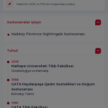
Həkimin SGK və TSS ilə müqaviləsi yoxdur.
Xəstəxanalar işləyir
Kadıköy Florence Nightingale Xəstəxanası
Təhsil
2016
Maltepe Universiteti Tibb Fakültəsi
Ginekologiya və Mamalıq
1998
GATA Haydarpaşa Qadın Xəstəlikləri və Doğum
Xəstəxanası
Köməkçi Təlimi
1995
GATA Tibb Fakültəsi