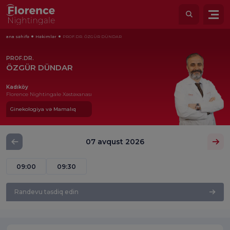
ana səhifə
Həkimlər
PROF.DR. ÖZGÜR DÜNDAR
PROF.DR.
ÖZGÜR DÜNDAR
Kadıköy
Florence Nightingale Xəstəxanası
Ginekologiya və Mamalıq
07 avqust 2026
09:00
09:30
Randevu təsdiq edin