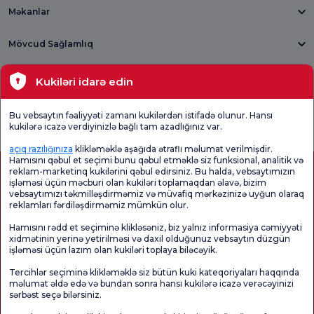
Məkanlar
Mövcud Sağlamlıq
Tibbi bölmələr
Kukiləri idarə edin
Ümumi
Məmnuniyyət
Promo
Bu vebsaytın fəaliyyəti zamanı kukilərdən istifadə olunur. Hansı
Məmnuniyyət
Sorğusunu
Məmnuniyyəti
kukilərə icazə verdiyinizlə bağlı tam azadlığınız var.
Sorğusu
yoxlayın.
Sorğusu
açıq razılığınıza
klikləməklə aşağıda ətraflı məlumat verilmişdir.
Hamısını qəbul et seçimi bunu qəbul etməklə siz funksional, analitik və
reklam-marketinq kukilərini qəbul edirsiniz. Bu halda, vebsaytımızın
işləməsi üçün məcburi olan kukiləri toplamaqdan əlavə, bizim
vebsaytımızı təkmilləşdirməmiz və müvafiq mərkəzinizə uyğun olaraq
reklamları fərdiləşdirməmiz mümkün olur.
Hamısını rədd et seçiminə klikləsəniz, biz yalnız informasiya cəmiyyəti
xidmətinin yerinə yetirilməsi və daxil olduğunuz vebsaytın düzgün
işləməsi üçün lazım olan kukiləri toplaya biləcəyik.
Sağlamlıq Turizmi Səlahiyyəti
kvkk
Xəstə hüquqları
Tercihlər seçiminə klikləməklə siz bütün kuki kateqoriyaları haqqında
Səhifənin məzmunu yalnız məlumat məqsədi daşıyır. Diaqnoz və müalicə üçün
məlumat əldə edə və bundan sonra hansı kukilərə icazə verəcəyinizi
mütləq həkiminizlə məsləhətləşin.
sərbəst seçə bilərsiniz.
@2026 Group Florence Nightingale Xəstəxanaları