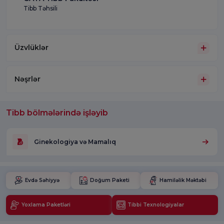
Tibb Təhsili
Üzvlüklər
Nəşrlər
Tibb bölmələrində işləyib
Ginekologiya və Mamalıq
Evdə Səhiyyə
Doğum Paketi
Hamiləlik Məktəbi
Yoxlama Paketləri
Tibbi Texnologiyalar