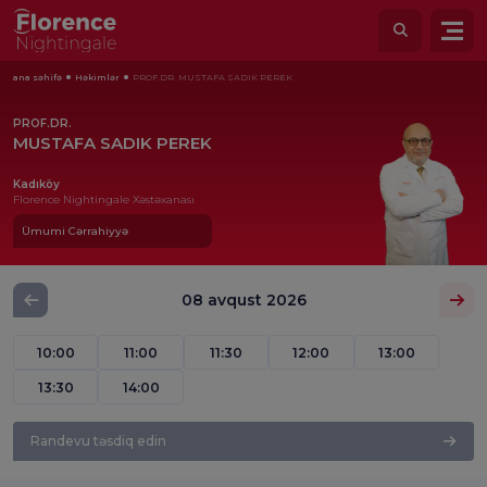
ana səhifə
Həkimlər
PROF.DR. MUSTAFA SADIK PEREK
PROF.DR.
MUSTAFA SADIK PEREK
Kadıköy
Florence Nightingale Xəstəxanası
Ümumi Cərrahiyyə
08 avqust 2026
10:00
11:00
11:30
12:00
13:00
13:30
14:00
Randevu təsdiq edin