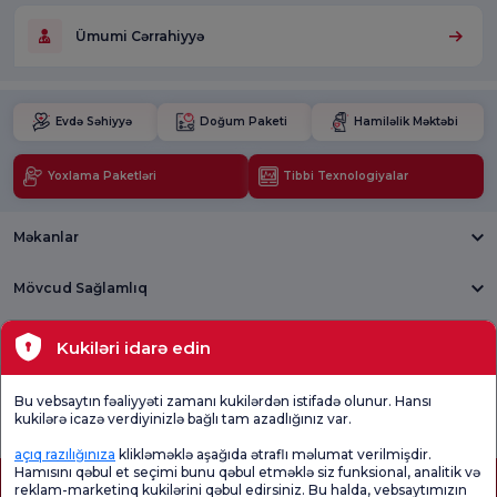
Ümumi Cərrahiyyə
Evdə Səhiyyə
Doğum Paketi
Hamiləlik Məktəbi
Yoxlama Paketləri
Tibbi Texnologiyalar
Məkanlar
Mövcud Sağlamlıq
Tibbi bölmələr
Kukiləri idarə edin
Ümumi
Məmnuniyyət
Promo
Bu vebsaytın fəaliyyəti zamanı kukilərdən istifadə olunur. Hansı
Məmnuniyyət
Sorğusunu
Məmnuniyyəti
kukilərə icazə verdiyinizlə bağlı tam azadlığınız var.
Sorğusu
yoxlayın.
Sorğusu
açıq razılığınıza
klikləməklə aşağıda ətraflı məlumat verilmişdir.
Hamısını qəbul et seçimi bunu qəbul etməklə siz funksional, analitik və
reklam-marketinq kukilərini qəbul edirsiniz. Bu halda, vebsaytımızın