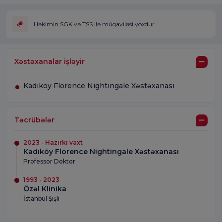
Həkimin SGK və TSS ilə müqaviləsi yoxdur.
Xəstəxanalar işləyir
Kadıköy Florence Nightingale Xəstəxanası
Təcrübələr
2023 - Hazırkı vaxt
Kadıköy Florence Nightingale Xəstəxanası
Professor Doktor
1993 - 2023
Özəl Klinika
İstanbul Şişli