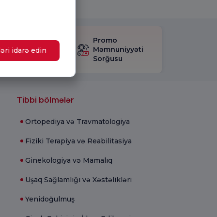
mnuniyyət
Promo
rğusunu
Məmnuniyyəti
əri idarə edin
layın.
Sorğusu
Tibbi bölmələr
Ortopediya və Travmatologiya
Fiziki Terapiya və Reabilitasiya
Ginekologiya və Mamalıq
Uşaq Sağlamlığı və Xəstəlikləri
Yenidoğulmuş