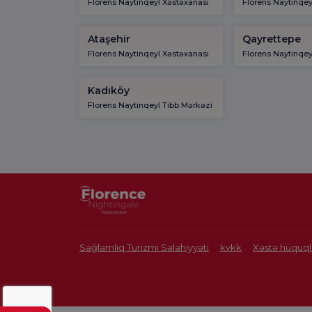
Florens Naytinqeyl Xəstəxanası
Florens Naytinqey
Ataşehir
Qayrettepe
Florens Naytinqeyl Xəstəxanası
Florens Naytinqey
Kadıköy
Florens Naytinqeyl Tibb Mərkəzi
Sağlamlıq Turizmi Səlahiyyəti
kvkk
Xəstə hüquql