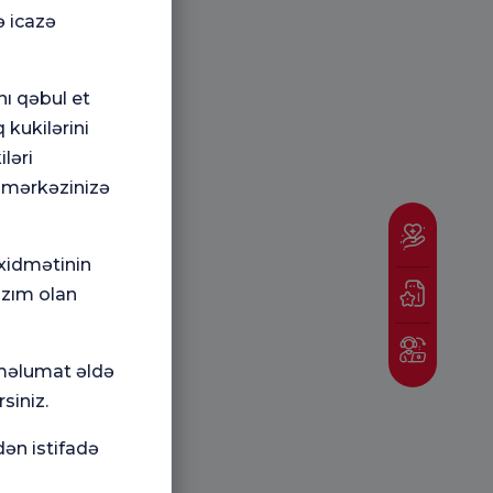
ə icazə
nı qəbul et
 kukilərini
ləri
 mərkəzinizə
 xidmətinin
azım olan
 məlumat əldə
siniz.
dən istifadə