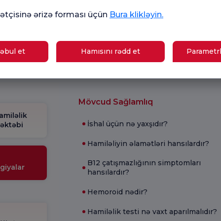
tçisinə ərizə forması üçün
Bura klikləyin.
Ümumi
Mə
ün
Məmnuniyyət
So
əbul et
Hamısını rədd et
Parametrl
Sorğusu
yox
nutmayın.
Mövcud Sağlamlıq
amiləlik
İshal üçün nə yaxşıdır?
əktəbi
Hamiləliyin əlamətləri hansılardır?
B12 çatışmazlığının simptomları
giyalar
hansılardır?
Hemoroid nədir?
Hamiləlik testi nə vaxt aparılmalıdır?