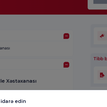
xanası
Tibb b
le Xəstəxanası
 idarə edin
ul Tibb Fakültəsi