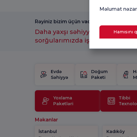
Məlumat nəzarə
Rəyiniz bizim üçün vacibdir.
Daha yaxşı səhiyyə təcrübəsi üç
Hamısını q
sorğularımızda iştirak etməyi u
Evdə
Doğum
H
Səhiyyə
Paketi
M
Yoxlama
Tibbi
Paketləri
Texnolo
Məkanlar
İstanbul
Kadıköy