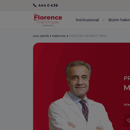
444 0 436
İnstitusional
Bizim həki
ana səhifə
Həkimlər
PROF.DR. MEHMET TINAZ
P
M
İsta
Q