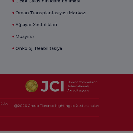
Çiçək Çəkisinin İdarə Edilməsi
Orqan Transplantasiyası Mərkəzi
Ağciyər Xəstəlikləri
Müayinə
Onkoloji Reabilitasiya
mütləq
@2026 Group Florence Nightingale Xəstəxanaları