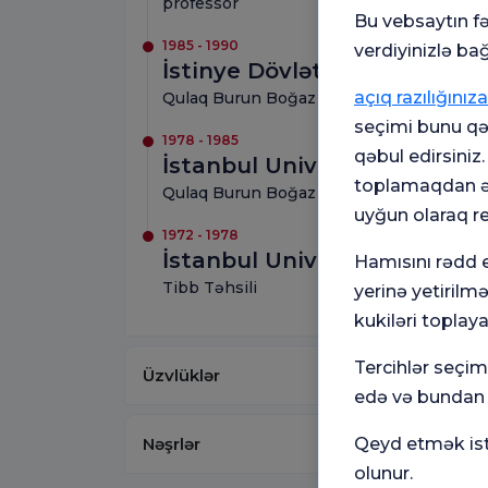
professor
Bu vebsaytın fə
1985 - 1990
verdiyinizlə bağ
İstinye Dövlət Xəstəxanası
açıq razılığınıza
Qulaq Burun Boğaz Müəllim Dos
seçimi bunu qəb
1978 - 1985
qəbul edirsiniz
İstanbul Universiteti İstanb
toplamaqdan əl
Qulaq Burun Boğaz Mütəxəssisi
uyğun olaraq r
1972 - 1978
İstanbul Universiteti İstanb
Hamısını rədd e
Tibb Təhsili
yerinə yetirilm
kukiləri toplaya
Tercihlər seçi
Üzvlüklər
edə və bundan s
Nəşrlər
Qeyd etmək istə
olunur.