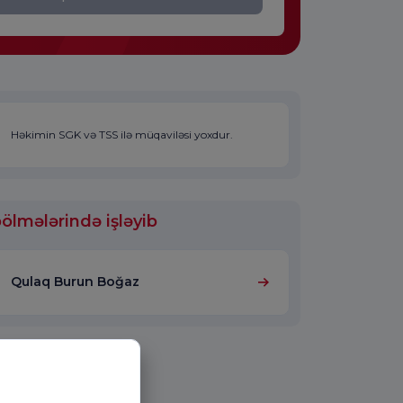
Həkimin SGK və TSS ilə müqaviləsi yoxdur.
ölmələrində işləyib
Qulaq Burun Boğaz