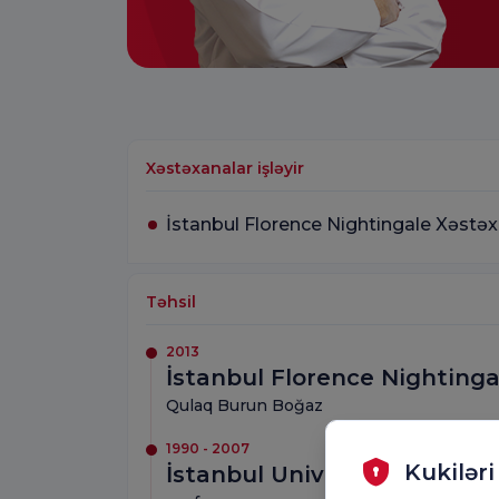
Xəstəxanalar işləyir
İstanbul Florence Nightingale Xəstə
Təhsil
2013
İstanbul Florence Nightinga
Qulaq Burun Boğaz
1990 - 2007
Kukiləri
İstanbul Universiteti İstanb