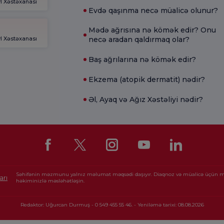
l Xəstəxanası
Evdə qaşınma necə müalicə olunur?
Mədə ağrısına nə kömək edir? Onu
l Xəstəxanası
necə aradan qaldırmaq olar?
Baş ağrılarına nə kömək edir?
Ekzema (atopik dermatit) nədir?
Əl, Ayaq və Ağız Xəstəliyi nədir?
Səhifənin məzmunu yalnız məlumat məqsədi daşıyır. Diaqnoz və müalicə üçün 
arı
həkiminizlə məsləhətləşin.
Redaktor: Uğurcan Durmuş - 0 549 455 55 46. - Yeniləmə tarixi: 08.08.2026