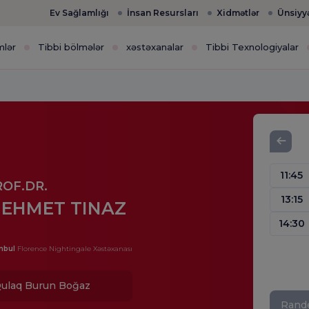
Ev Sağlamlığı
İnsan Resursları
Xidmətlər
Ünsiyy
mlər
Tibbi bölmələr
xəstəxanalar
Tibbi Texnologiyalar
11:45
ROF.DR.
13:15
EHMET TINAZ
14:30
nbul
Florence Nightingale Xəstəxanası
ulaq Burun Boğaz
Rande