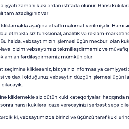
aliyyəti zamanı kukilərdən istifadə olunur. Hansı kukilər
lı tam azadlığınız var.
klikləməklə aşağıda ətraflı məlumat verilmişdir. Hamısı
ul etməklə siz funksional, analitik və reklam-marketinq
. Bu halda, vebsaytımızın işləməsi üçün məcburi olan kuki
ul Tibb Fakültəsi
avə, bizim vebsaytımızı təkmilləşdirməmiz və müvafiq
eklamları fərdiləşdirməmiz mümkün olur.
ul Tibb Fakültəsi
t seçiminə klikləsəniz, biz yalnız informasiya cəmiyyəti
əsi və daxil olduğunuz vebsaytın düzgün işləməsi üçün l
 biləcəyik.
minə klikləməklə siz bütün kuki kateqoriyaları haqqında
onra hansı kukilərə icazə verəcəyinizi sərbəst seçə bilər
rdik ki, vebsaytımızda birinci və üçüncü tərəf kukilərin