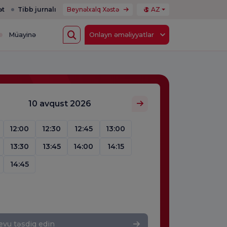
ət
Tibb jurnalı
Beynəlxalq Xəstə
AZ
Müayinə
Onlayn əməliyyatlar
10 avqust 2026
12:00
12:30
12:45
13:00
13:30
13:45
14:00
14:15
14:45
vu təsdiq edin