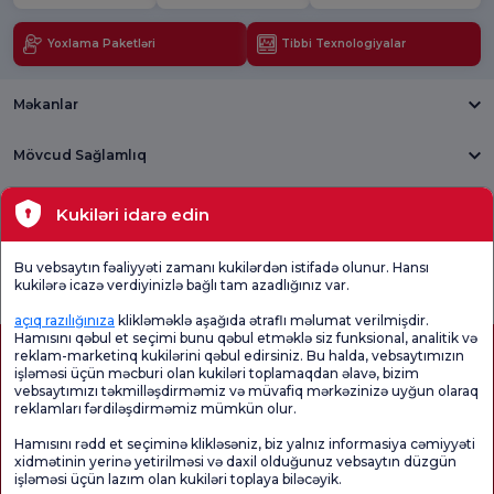
Yoxlama Paketləri
Tibbi Texnologiyalar
Məkanlar
Mövcud Sağlamlıq
Tibbi bölmələr
Kukiləri idarə edin
Ümumi
Məmnuniyyət
Promo
Bu vebsaytın fəaliyyəti zamanı kukilərdən istifadə olunur. Hansı
Məmnuniyyət
Sorğusunu
Məmnuniyyəti
kukilərə icazə verdiyinizlə bağlı tam azadlığınız var.
Sorğusu
yoxlayın.
Sorğusu
açıq razılığınıza
klikləməklə aşağıda ətraflı məlumat verilmişdir.
Hamısını qəbul et seçimi bunu qəbul etməklə siz funksional, analitik və
reklam-marketinq kukilərini qəbul edirsiniz. Bu halda, vebsaytımızın
işləməsi üçün məcburi olan kukiləri toplamaqdan əlavə, bizim
vebsaytımızı təkmilləşdirməmiz və müvafiq mərkəzinizə uyğun olaraq
reklamları fərdiləşdirməmiz mümkün olur.
Hamısını rədd et seçiminə klikləsəniz, biz yalnız informasiya cəmiyyəti
xidmətinin yerinə yetirilməsi və daxil olduğunuz vebsaytın düzgün
işləməsi üçün lazım olan kukiləri toplaya biləcəyik.