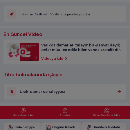
Həkimin SGK və TSS ilə müqaviləsi yoxdur.
En Güncel Video
Varikoz damarları taleyin bir əlaməti deyil;
onlar müalicə edilə bilən venoz xəstəlikdir.
Videoyu İzle
Tibb bölmələrində işləyib
Ürək-damar cərrahiyyəsi
Görüş təyin edin
E-Nəticə
Gəlin Sizə Zəng Edək
Evdə Səhiyyə
Doğum Paketi
Hamiləlik Məktəbi