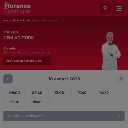
ana səhifə
Həkimlər
PROF.DR. CEM ARITÜRK
PROF.DR.
CEM ARITÜRK
Ataşehir
Florence Nightingale Xəstəxanası
Ürək-damar cərrahiyyəsi
10 avqust 2026
09:00
09:40
13:00
13:40
14:20
15:00
15:40
Randevu təsdiq edin