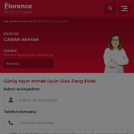
ana səhifə
Həkimlər
PROF.DR CANAN AKMAN
PROF.DR
CANAN AKMAN
İstanbul
Florence Nightingale Xəstəxanası
Radioloji
Görüş təyin etmək üçün Sizə Zəng Edək
Adınız və Soyadınız
Telefon nömrəniz