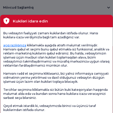
Mövcud Sağlamlıq
Tibbi bölmələr
Kukiləri idarə edin
Ümumi
Məmnuniyyət
Promo
Bu vebsaytın fəaliyyəti zamanı kukilərdən istifadə olunur. Hansı
Məmnuniyyət
Sorğusunu
Məmnuniyyəti
kukilərə icazə verdiyinizlə bağlı tam azadlığınız var.
Sorğusu
yoxlayın.
Sorğusu
açıq razılığınıza
klikləməklə aşağıda ətraflı məlumat verilmişdir.
Hamısını qəbul et seçimi bunu qəbul etməklə siz funksional, analitik və
reklam-marketinq kukilərini qəbul edirsiniz. Bu halda, vebsaytımızın
işləməsi üçün məcburi olan kukiləri toplamaqdan əlavə, bizim
vebsaytımızı təkmilləşdirməmiz və müvafiq mərkəzinizə uyğun olaraq
reklamları fərdiləşdirməmiz mümkün olur.
Hamısını rədd et seçiminə klikləsəniz, biz yalnız informasiya cəmiyyəti
xidmətinin yerinə yetirilməsi və daxil olduğunuz vebsaytın düzgün
işləməsi üçün lazım olan kukiləri toplaya biləcəyik.
Sağlamlıq Turizmi Səlahiyyəti
kvkk
Xəstə hüquqları
Tercihlər seçiminə klikləməklə siz bütün kuki kateqoriyaları haqqında
Səhifənin məzmunu yalnız məlumat məqsədi daşıyır. Diaqnoz və müalicə üçün
məlumat əldə edə və bundan sonra hansı kukilərə icazə verəcəyinizi
mütləq həkiminizlə məsləhətləşin.
sərbəst seçə bilərsiniz.
@2026 Group Florence Nightingale Xəstəxanaları
Qeyd etmək istərdik ki, vebsaytımızda birinci və üçüncü tərəf
kukilərindən istifadə olunur.