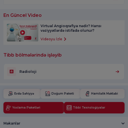
En Güncel Video
Virtual Angioqrafiya nədir? Hansı
vəziyyətlərdə istifadə olunur?
Videoyu İzle
Tibb bölmələrində işləyib
Radioloji
Evdə Səhiyyə
Doğum Paketi
Hamiləlik Məktəbi
Yoxlama Paketləri
Tibbi Texnologiyalar
Məkanlar