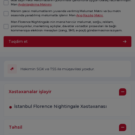
6698 saylı Fərdi Məlumatların Qorunması Qanununa uyğun olaraq hazırlanmışdır.
Mən
Aydınlaşdırma Mətnini
.
Mənim şəxsi məlumatlarım yuxarıda verilmiş Məlumat Mətni və bu mətn
əsasında yaradılmış məlumatla işlənir. Mən
Açıq Razılıq Mətni.
Mən Florence Nightingale-nin mənə hər cür məlumat, sorğu, reklam,
promosyonlar, marketinq, açılışlar, dəvətlər və tədbir prosesləri ilə bağlı
kommersiya elektron mesajları (zəng, SMS, e-poçt) göndərməsinə razıyam.
Təqdim et
Həkimin SGK və TSS ilə müqaviləsi yoxdur.
Xəstəxanalar işləyir
İstanbul Florence Nightingale Xəstəxanası
Təhsil