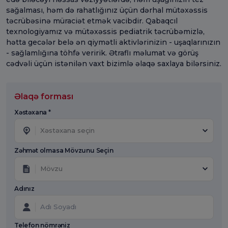
sağalması, həm də rahatlığınız üçün dərhal mütəxəssis
təcrübəsinə müraciət etmək vacibdir. Qabaqcıl
texnologiyamız və mütəxəssis pediatrik təcrübəmizlə,
hətta gecələr belə ən qiymətli aktivlərinizin - uşaqlarınızın
- sağlamlığına töhfə veririk. Ətraflı məlumat və görüş
cədvəli üçün istənilən vaxt bizimlə əlaqə saxlaya bilərsiniz.
Əlaqə forması
Xəstəxana *
Xəstəxana seçin
Zəhmət olmasa Mövzunu Seçin
Mövzu
Adınız
Telefon nömrəniz