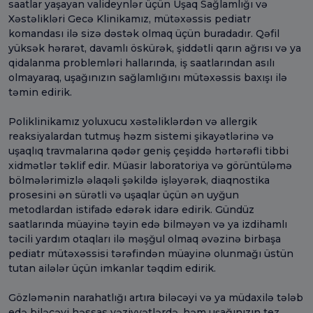
saatlar yaşayan valideynlər üçün Uşaq Sağlamlığı və
Xəstəlikləri Gecə Klinikamız, mütəxəssis pediatr
komandası ilə sizə dəstək olmaq üçün buradadır. Qəfil
yüksək hərarət, davamlı öskürək, şiddətli qarın ağrısı və ya
qidalanma problemləri hallarında, iş saatlarından asılı
olmayaraq, uşağınızın sağlamlığını mütəxəssis baxışı ilə
təmin edirik.
Poliklinikamız yoluxucu xəstəliklərdən və allergik
reaksiyalardan tutmuş həzm sistemi şikayətlərinə və
uşaqlıq travmalarına qədər geniş çeşiddə hərtərəfli tibbi
xidmətlər təklif edir. Müasir laboratoriya və görüntüləmə
bölmələrimizlə əlaqəli şəkildə işləyərək, diaqnostika
prosesini ən sürətli və uşaqlar üçün ən uyğun
metodlardan istifadə edərək idarə edirik. Gündüz
saatlarında müayinə təyin edə bilməyən və ya izdihamlı
təcili yardım otaqları ilə məşğul olmaq əvəzinə birbaşa
pediatr mütəxəssisi tərəfindən müayinə olunmağı üstün
tutan ailələr üçün imkanlar təqdim edirik.
Gözləmənin narahatlığı artıra biləcəyi və ya müdaxilə tələb
edə biləcəyi həssas vəziyyətlərdə, həm uşağınızın tez