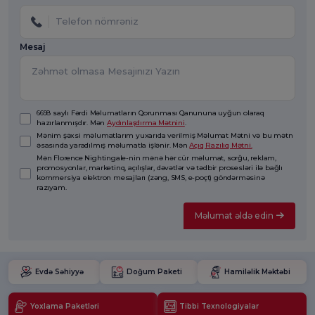
Mesaj
6698 saylı Fərdi Məlumatların Qorunması Qanununa uyğun olaraq
hazırlanmışdır. Mən
Aydınlaşdırma Mətnini
.
Mənim şəxsi məlumatlarım yuxarıda verilmiş Məlumat Mətni və bu mətn
əsasında yaradılmış məlumatla işlənir. Mən
Açıq Razılıq Mətni.
Mən Florence Nightingale-nin mənə hər cür məlumat, sorğu, reklam,
promosyonlar, marketinq, açılışlar, dəvətlər və tədbir prosesləri ilə bağlı
kommersiya elektron mesajları (zəng, SMS, e-poçt) göndərməsinə
razıyam.
Məlumat əldə edin
Evdə Səhiyyə
Doğum Paketi
Hamiləlik Məktəbi
Yoxlama Paketləri
Tibbi Texnologiyalar