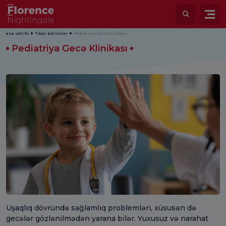
ana səhifə
Tibbi bölmələr
Pediatriya Gecə Klinikası
Pediatriya Gecə Klinikası
Uşaqlıq dövründə sağlamlıq problemləri, xüsusən də
gecələr gözlənilmədən yarana bilər. Yuxusuz və narahat