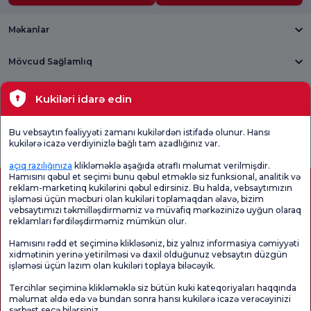
Məkanlar
Mövcud Sağlamlıq
Tibbi bölmələr
Kukiləri idarə edin
Ümumi
Məmnuniyyət
Promo
Bu vebsaytın fəaliyyəti zamanı kukilərdən istifadə olunur. Hansı
Məmnuniyyət
Sorğusunu
Məmnuniyyəti
kukilərə icazə verdiyinizlə bağlı tam azadlığınız var.
Sorğusu
yoxlayın.
Sorğusu
açıq razılığınıza
klikləməklə aşağıda ətraflı məlumat verilmişdir.
Hamısını qəbul et seçimi bunu qəbul etməklə siz funksional, analitik və
reklam-marketinq kukilərini qəbul edirsiniz. Bu halda, vebsaytımızın
işləməsi üçün məcburi olan kukiləri toplamaqdan əlavə, bizim
vebsaytımızı təkmilləşdirməmiz və müvafiq mərkəzinizə uyğun olaraq
reklamları fərdiləşdirməmiz mümkün olur.
Hamısını rədd et seçiminə klikləsəniz, biz yalnız informasiya cəmiyyəti
xidmətinin yerinə yetirilməsi və daxil olduğunuz vebsaytın düzgün
işləməsi üçün lazım olan kukiləri toplaya biləcəyik.
Sağlamlıq Turizmi Səlahiyyəti
kvkk
Xəstə hüquqları
Tercihlər seçiminə klikləməklə siz bütün kuki kateqoriyaları haqqında
Səhifənin məzmunu yalnız məlumat məqsədi daşıyır. Diaqnoz və müalicə üçün
məlumat əldə edə və bundan sonra hansı kukilərə icazə verəcəyinizi
mütləq həkiminizlə məsləhətləşin.
sərbəst seçə bilərsiniz.