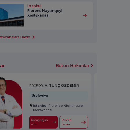
İstanbul
Florens Naytinqeyl
Xəstəxanası
stəxanalara Baxın
ər
Bütün Həkimlər
A. TUNÇ ÖZDEMİR
PROF.DR.
Urologiya
İstanbul
Florence Nightingale
Xəstəxanası
Görüş təyin
Profilə
edin
baxın