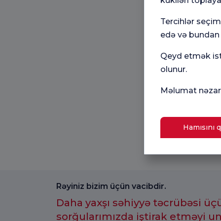
kukiləri toplaya
Tercihlər seçi
edə və bundan s
Qeyd etmək istə
olunur.
Məlumat nəzarə
Hamısını q
Rəyiniz bizim üçün vacibdir.
Daha yaxşı səhiyyə təcrübəsi üç
sorğularımızda iştirak etməyi u