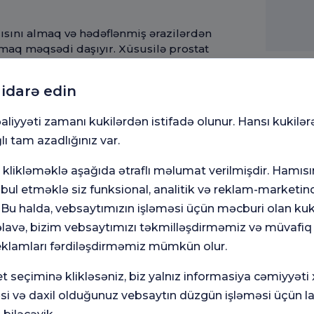
ısını almaq və hədəflənmiş ərazilərdən
maq məqsədi daşıyır. Xüsusilə prostat
ən biopsiya alınması erkən diaqnoz və
miyyətə malikdir. Naviqasiya cihazı bu
 idarə edin
Əlaq
təhlükəsiz və effektiv diaqnostika
Xəstəx
aliyyəti zamanı kukilərdən istifadə olunur. Hansı kukilər
lı tam azadlığınız var.
ndası, prostat biopsiyası naviqasiya
n yüksək standartlarda qayğı təklif
klikləməklə aşağıda ətraflı məlumat verilmişdir. Hamısı
ə qiymətləndirdikdən sonra ən uyğun
Zəhmət
 proses naviqasiya texnologiyası ilə ən
ul etməklə siz funksional, analitik və reklam-marketinq
. Bu halda, vebsaytımızın işləməsi üçün məcburi olan kuki
avə, bizim vebsaytımızı təkmilləşdirməmiz və müvafiq
Adınız
 dəqiq diaqnoz və ən yaxşı müalicə
eklamları fərdiləşdirməmiz mümkün olur.
nologiyadan istifadə etməyə davam
t seçiminə klikləsəniz, biz yalnız informasiya cəmiyyəti
Mesaj
əsi və daxil olduğunuz vebsaytın düzgün işləməsi üçün l