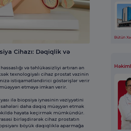
Bütün Xə
iya Cihazı: Dəqiqlik və
Həkiml
əssaslığı və təhlükəsizliyi artıran ən
ksək texnologiyalı cihaz prostat vəzinin
zə istiqamətləndirici göstərişlər verir
ə müəyyən etməyə imkan verir.
ası ilə biopsiya iynəsinin vəziyyətini
əli sahələri daha dəqiq müəyyən etmək
 şəkildə həyata keçirmək mümkündür.
asəsi birləşdirərək cihaz prostatın
biopsiyanı böyük dəqiqliklə aparmağa