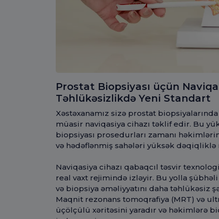
Prostat Biopsiyası üçün Naviqas
Təhlükəsizlikdə Yeni Standart
Xəstəxanamız sizə prostat biopsiyalarında h
müasir naviqasiya cihazı təklif edir. Bu yü
biopsiyası prosedurları zamanı həkimlərimi
və hədəflənmiş sahələri yüksək dəqiqlikl
Naviqasiya cihazı qabaqcıl təsvir texnologiy
real vaxt rejimində izləyir. Bu yolla şübh
və biopsiya əməliyyatını daha təhlükəsiz
Maqnit rezonans tomoqrafiya (MRT) və ultr
üçölçülü xəritəsini yaradır və həkimlərə 