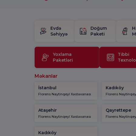
Evdə
Doğum
H
Səhiyyə
Paketi
M
Yoxlama
Tibbi
Paketləri
Texnolo
Məkanlar
İstanbul
Kadıköy
Florens Naytinqeyl Xəstəxanası
Florens Naytinqey
Ataşehir
Qayrettepe
Florens Naytinqeyl Xəstəxanası
Florens Naytinqey
Kadıköy