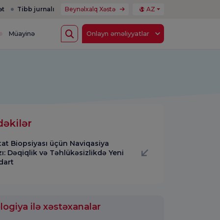
ət
Tibb jurnalı
Beynəlxalq Xəstə
AZ
Müayinə
Onlayn əməliyyatlar
dəkilər
tat Biopsiyası üçün Naviqasiya
ı: Dəqiqlik və Təhlükəsizlikdə Yeni
dart
ogiya ilə xəstəxanalar