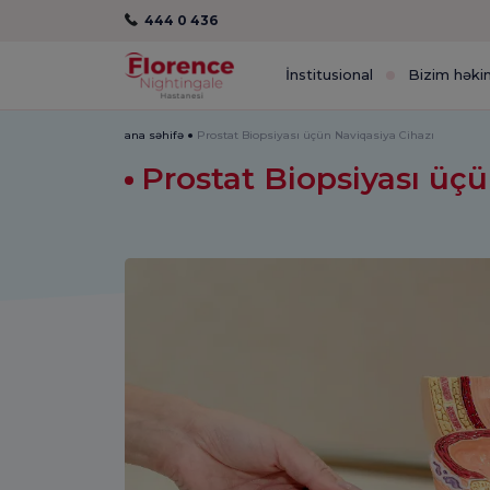
444 0 436
İnstitusional
Bizim həki
ana səhifə
Prostat Biopsiyası üçün Naviqasiya Cihazı
Prostat Biopsiyası üç