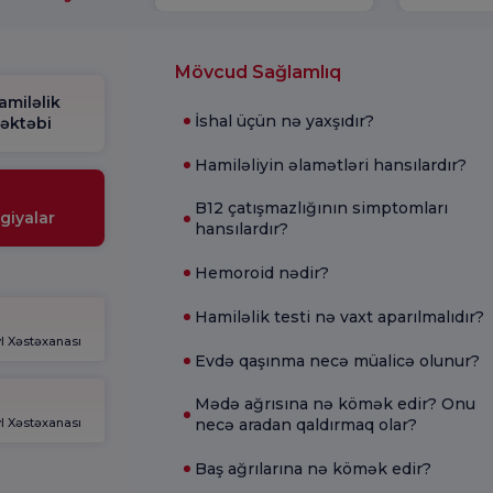
Mövcud Sağlamlıq
amiləlik
İshal üçün nə yaxşıdır?
əktəbi
Hamiləliyin əlamətləri hansılardır?
B12 çatışmazlığının simptomları
giyalar
hansılardır?
Hemoroid nədir?
Hamiləlik testi nə vaxt aparılmalıdır?
l Xəstəxanası
Evdə qaşınma necə müalicə olunur?
Mədə ağrısına nə kömək edir? Onu
l Xəstəxanası
necə aradan qaldırmaq olar?
Baş ağrılarına nə kömək edir?