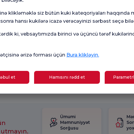
 biləcəyik.
minə klikləməklə siz bütün kuki kateqoriyaları haqqında
669
onra hansı kukilərə icazə verəcəyinizi sərbəst seçə bilər
ola
Mən
rdik ki, vebsaytımızda birinci və üçüncü tərəf kukilərin
bu 
Razı
Mən
rekl
tçisinə ərizə forması üçün
Bura klikləyin.
pros
e-p
əbul et
Hamısını rədd et
Parametrl
Ümumi
Mə
ün
Məmnuniyyət
So
Sorğusu
yox
nutmayın.