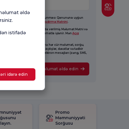
 məlumat əldə
8 saylı Fərdi Məlumatların Qorunması Qanununa uyğun
siniz.
raq hazırlanmışdır. Mən
Aydınlaşdırma Mətnini
.
im şəxsi məlumatlarım yuxarıda verilmiş Məlumat Mətni və
dən istifadə
mətn əsasında yaradılmış məlumatla işlənir. Mən
Açıq
lıq Mətni.
 Florence Nightingale-nin mənə hər cür məlumat, sorğu,
am, promosyonlar, marketinq, açılışlar, dəvətlər və tədbir
esləri ilə bağlı kommersiya elektron mesajları (zəng, SMS,
oçt) göndərməsinə razıyam.
Məlumat əldə edin
əri idarə edin
mnuniyyət
Promo
rğusunu
Məmnuniyyəti
layın.
Sorğusu