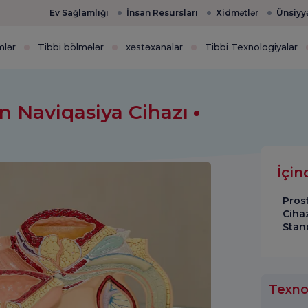
Ev Sağlamlığı
İnsan Resursları
Xidmətlər
Ünsiyy
mlər
Tibbi bölmələr
xəstəxanalar
Tibbi Texnologiyalar
ün Naviqasiya Cihazı
İçin
Pros
Cihaz
Stan
Texnol