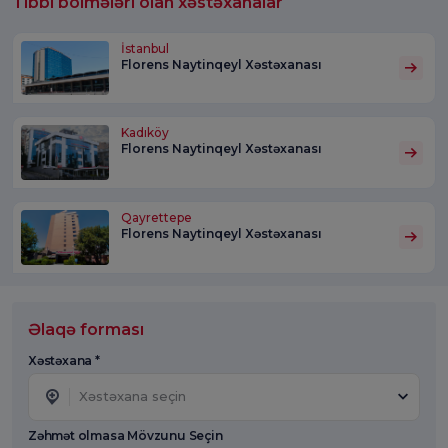
Tibbi bölmələri olan xəstəxanalar
İstanbul
Florens Naytinqeyl Xəstəxanası
Kadıköy
Florens Naytinqeyl Xəstəxanası
Qayrettepe
Florens Naytinqeyl Xəstəxanası
Əlaqə forması
Xəstəxana *
Xəstəxana seçin
Zəhmət olmasa Mövzunu Seçin