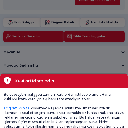
Evdə Səhiyyə
Doğum Paketi
Hamiləlik Məktəbi
Yoxlama Paketləri
Tibbi Texnologiyalar
Məkanlar
Mövcud Sağlamlıq
Tibbi bölmələr
Kukiləri idarə edin
Ümumi
Məmnuniyyət
Promo
Bu vebsaytın fəaliyyəti zamanı kukilərdən istifadə olunur. Hansı
Məmnuniyyət
Sorğusunu
Məmnuniyyəti
kukilərə icazə verdiyinizlə bağlı tam azadlığınız var.
Sorğusu
yoxlayın.
Sorğusu
açıq razılığınıza
klikləməklə aşağıda ətraflı məlumat verilmişdir.
Hamısını qəbul et seçimi bunu qəbul etməklə siz funksional, analitik və
reklam-marketinq kukilərini qəbul edirsiniz. Bu halda, vebsaytımızın
işləməsi üçün məcburi olan kukiləri toplamaqdan əlavə, bizim
vebsaytımızı təkmilləşdirməmiz və müvafiq mərkəzinizə uyğun olaraq