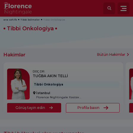
ana səhifə
Tibbi bölmələr
Tibbi Onkologiya
Tibbi Onkologiya
Həkimlər
Bütün Həkimlər
DOÇ.DR.
TUĞBA AKIN TELLİ
Tibbi Onkologiya
İstanbul
Florence Nightingale Xəstəxanası
Görüş təyin edin
Profilə baxın