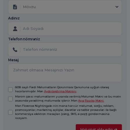
Mövzu
Adınız
Telefon nömrəniz
Mesaj
6698 saylı Fərdi Məlumatların Qorunması Qanununa uyğun olaraq
hazırlanmışdır. Mən
Aydınlaşdırma Mətnini
.
Mənim şəxsi məlumatlarım yuxarıda verilmiş Məlumat Mətni və bu mətn
əsasında yaradılmış məlumatla işlənir. Mən
Açıq Razılıq Mətni.
Mən Florence Nightingale-nin mənə hər cür məlumat, sorğu, reklam,
promosyonlar, marketinq, açılışlar, dəvətlər və tədbir prosesləri ilə bağlı
kommersiya elektron mesajları (zəng, SMS, e-poçt) göndərməsinə
razıyam.
Məlumat əldə edin