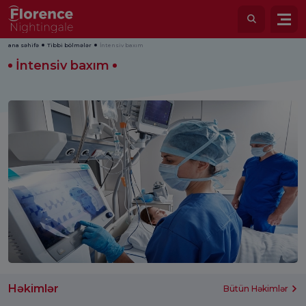
ana səhifə
Tibbi bölmələr
İntensiv baxım
İntensiv baxım
Həkimlər
Bütün Həkimlər