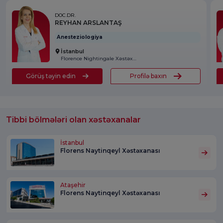
DOC.DR.
REYHAN ARSLANTAŞ
Anesteziologiya
İstanbul
Florence Nightingale Xəstəxanası
Görüş təyin edin
Profilə baxın
Tibbi bölmələri olan xəstəxanalar
İstanbul
Florens Naytinqeyl Xəstəxanası
Ataşehir
Florens Naytinqeyl Xəstəxanası