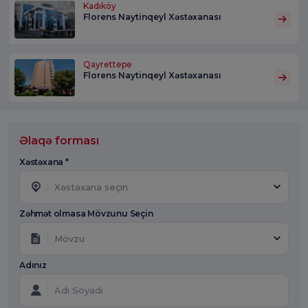
Kadıköy
Florens Naytinqeyl Xəstəxanası
Qayrettepe
Florens Naytinqeyl Xəstəxanası
Əlaqə forması
Xəstəxana *
Xəstəxana seçin
Zəhmət olmasa Mövzunu Seçin
Mövzu
Adınız