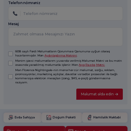
Telefon nömrəniz
Mesaj
6698 saylı Fərdi Məlumatların Qorunması Qanununa uyğun olaraq
hazırlanmışdır. Mən
Aydınlaşdırma Mətnini
.
Mənim şəxsi məlumatlarım yuxarıda verilmiş Məlumat Mətni və bu mətn
əsasında yaradılmış məlumatla işlənir. Mən
Açıq Razılıq Mətni.
Mən Florence Nightingale-nin mənə hər cür məlumat, sorğu, reklam,
promosyonlar, marketinq, açılışlar, dəvətlər və tədbir prosesləri ilə bağlı
kommersiya elektron mesajları (zəng, SMS, e-poçt) göndərməsinə
razıyam.
Məlumat əldə edin
Evdə Səhiyyə
Doğum Paketi
Hamiləlik Məktəbi