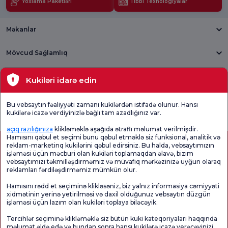
Yoxlama Paketləri
Tibbi Texnologiyalar
Məkanlar
Mövcud Sağlamlıq
Tibbi bölmələr
Kukiləri idarə edin
Ümumi
Məmnuniyyət
Promo
Bu vebsaytın fəaliyyəti zamanı kukilərdən istifadə olunur. Hansı
Məmnuniyyət
Sorğusunu
Məmnuniyyəti
kukilərə icazə verdiyinizlə bağlı tam azadlığınız var.
Sorğusu
yoxlayın.
Sorğusu
açıq razılığınıza
klikləməklə aşağıda ətraflı məlumat verilmişdir.
Hamısını qəbul et seçimi bunu qəbul etməklə siz funksional, analitik və
reklam-marketinq kukilərini qəbul edirsiniz. Bu halda, vebsaytımızın
işləməsi üçün məcburi olan kukiləri toplamaqdan əlavə, bizim
vebsaytımızı təkmilləşdirməmiz və müvafiq mərkəzinizə uyğun olaraq
reklamları fərdiləşdirməmiz mümkün olur.
Hamısını rədd et seçiminə klikləsəniz, biz yalnız informasiya cəmiyyəti
xidmətinin yerinə yetirilməsi və daxil olduğunuz vebsaytın düzgün
işləməsi üçün lazım olan kukiləri toplaya biləcəyik.
Sağlamlıq Turizmi Səlahiyyəti
kvkk
Xəstə hüquqları
Tercihlər seçiminə klikləməklə siz bütün kuki kateqoriyaları haqqında
Səhifənin məzmunu yalnız məlumat məqsədi daşıyır. Diaqnoz və müalicə üçün
məlumat əldə edə və bundan sonra hansı kukilərə icazə verəcəyinizi