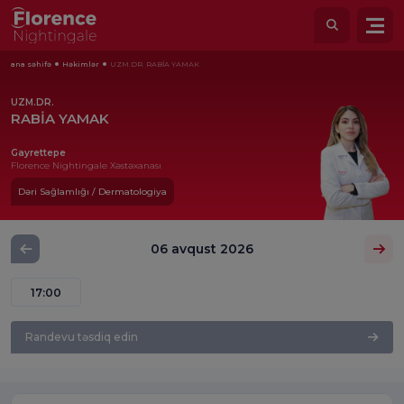
ana səhifə
Həkimlər
UZM.DR. RABİA YAMAK
UZM.DR.
RABİA YAMAK
Gayrettepe
Florence Nightingale Xəstəxanası
Dəri Sağlamlığı / Dermatologiya
06 avqust 2026
17:00
Randevu təsdiq edin