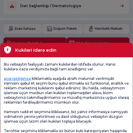
Dəri Sağlamlığı / Dermatologiya
Evdə Səhiyyə
Doğum Paketi
Hamiləlik Məktəbi
Yoxlama Paketləri
Tibbi Texnologiyalar
Kukiləri idarə edin
Məkanlar
Bu vebsaytın fəaliyyəti zamanı kukilərdən istifadə olunur. Hansı
kukilərə icazə verdiyinizlə bağlı tam azadlığınız var.
Mövcud Sağlamlıq
açıq razılığınıza
klikləməklə aşağıda ətraflı məlumat verilmişdir.
Hamısını qəbul et seçimi bunu qəbul etməklə siz funksional, analitik və
Tibbi bölmələr
reklam-marketinq kukilərini qəbul edirsiniz. Bu halda, vebsaytımızın
işləməsi üçün məcburi olan kukiləri toplamaqdan əlavə, bizim
vebsaytımızı təkmilləşdirməmiz və müvafiq mərkəzinizə uyğun olaraq
reklamları fərdiləşdirməmiz mümkün olur.
Ümumi
Məmnuniyyət
Promo
Məmnuniyyət
Sorğusunu
Məmnuniyyəti
Sorğusu
yoxlayın.
Sorğusu
Hamısını rədd et seçiminə klikləsəniz, biz yalnız informasiya cəmiyyəti
xidmətinin yerinə yetirilməsi və daxil olduğunuz vebsaytın düzgün
işləməsi üçün lazım olan kukiləri toplaya biləcəyik.
Tercihlər seçiminə klikləməklə siz bütün kuki kateqoriyaları haqqında