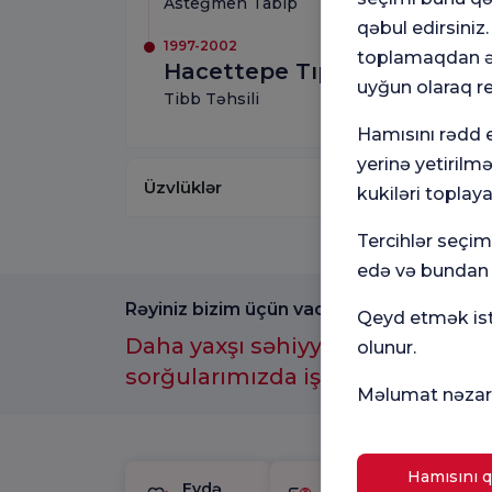
Asteğmen Tabip
qəbul edirsiniz
1997-2002
toplamaqdan əl
Hacettepe Tıp Fakültesi
uyğun olaraq r
Tibb Təhsili
Hamısını rədd e
yerinə yetirilm
Üzvlüklər
kukiləri toplaya
Tercihlər seçi
edə və bundan s
Rəyiniz bizim üçün vacibdir.
Qeyd etmək istə
Daha yaxşı səhiyyə təcrübəsi üç
olunur.
sorğularımızda iştirak etməyi u
Məlumat nəzarə
Hamısını q
Evdə
Doğum
H