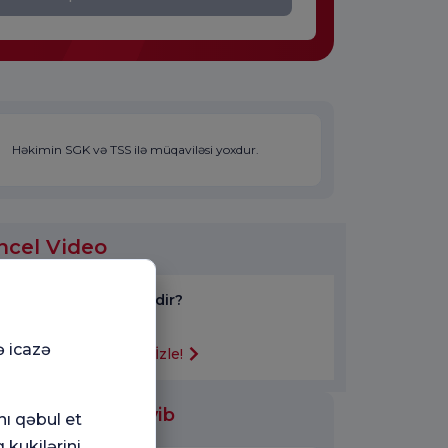
Həkimin SGK və TSS ilə müqaviləsi yoxdur.
ncel Video
ERCP nədir?
ə icazə
Videoyu İzle!
ölmələrində işləyib
nı qəbul et
 kukilərini