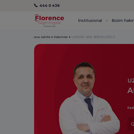
444 0 436
İnstitusional
Bizim həki
ana səhifə
Həkimlər
UZM.DR. ADİL NİĞDELİOĞLU
U
A
Kad
Q