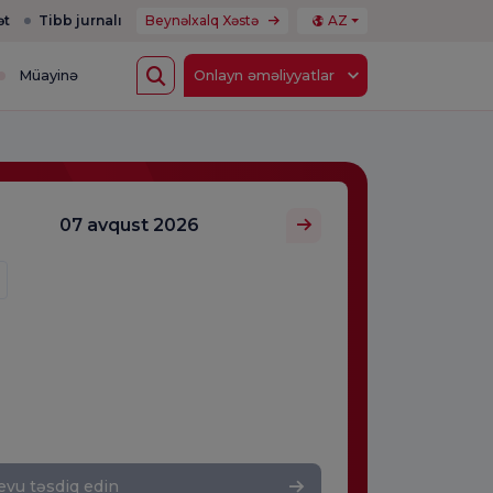
ət
Tibb jurnalı
Beynəlxalq Xəstə
AZ
Müayinə
Onlayn əməliyyatlar
07 avqust 2026
vu təsdiq edin