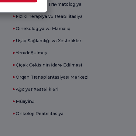
Ortopediya və Travmatologiya
Fiziki Terapiya və Reabilitasiya
Ginekologiya və Mamalıq
Uşaq Sağlamlığı və Xəstəlikləri
Yenidoğulmuş
Çiçək Çəkisinin İdarə Edilməsi
Orqan Transplantasiyası Mərkəzi
Ağciyər Xəstəlikləri
Müayinə
Onkoloji Reabilitasiya