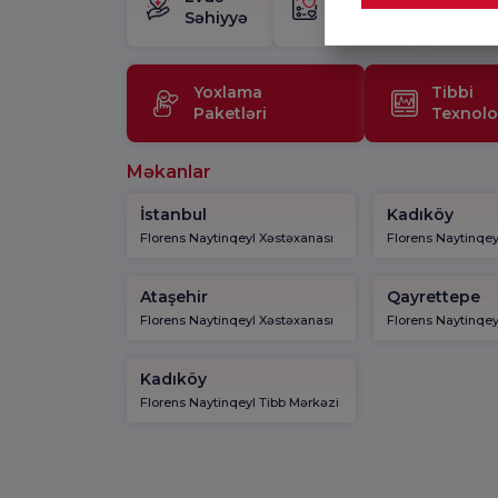
Səhiyyə
Paketi
M
Yoxlama
Tibbi
Paketləri
Texnolo
Məkanlar
İstanbul
Kadıköy
Florens Naytinqeyl Xəstəxanası
Florens Naytinqey
Ataşehir
Qayrettepe
Florens Naytinqeyl Xəstəxanası
Florens Naytinqey
Kadıköy
Florens Naytinqeyl Tibb Mərkəzi