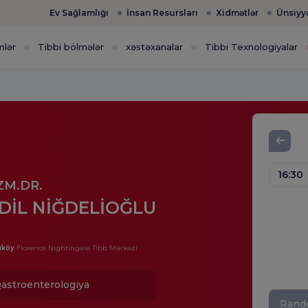
Ev Sağlamlığı
İnsan Resursları
Xidmətlər
Ünsiyy
mlər
Tibbi bölmələr
xəstəxanalar
Tibbi Texnologiyalar
16:30
ZM.DR.
DİL NİĞDELİOĞLU
ıköy
Florence Nightingale Tibb Mərkəzi
astroenterologiya
Rande