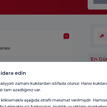
xanası
En Gü
 idarə edin
kültesi
aliyyəti zamanı kukilərdən istifadə olunur. Hansı kukilər
lı tam azadlığınız var.
Tibb b
klikləməklə aşağıda ətraflı məlumat verilmişdir. Hamısı
ı
ul etməklə siz funksional, analitik və reklam-marketinq