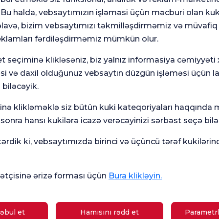
. Bu halda, vebsaytımızın işləməsi üçün məcburi olan kuki
avə, bizim vebsaytımızı təkmilləşdirməmiz və müvafiq
eklamları fərdiləşdirməmiz mümkün olur.
t seçiminə klikləsəniz, biz yalnız informasiya cəmiyyəti
əsi və daxil olduğunuz vebsaytın düzgün işləməsi üçün l
 biləcəyik.
minə klikləməklə siz bütün kuki kateqoriyaları haqqında
onra hansı kukilərə icazə verəcəyinizi sərbəst seçə bilər
rdik ki, vebsaytımızda birinci və üçüncü tərəf kukilərin
Ümumi
Mə
ün
Məmnuniyyət
So
Sorğusu
yox
nutmayın.
tçisinə ərizə forması üçün
Bura klikləyin.
Mövcud Sağlamlıq
əbul et
Hamısını rədd et
Parametrl
amiləlik