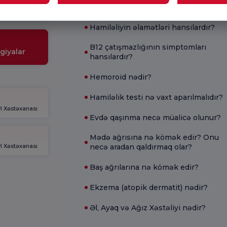
İshal üçün nə yaxşıdır?
əktəbi
Hamiləliyin əlamətləri hansılardır?
B12 çatışmazlığının simptomları
giyalar
hansılardır?
Hemoroid nədir?
Hamiləlik testi nə vaxt aparılmalıdır?
l Xəstəxanası
Evdə qaşınma necə müalicə olunur?
Mədə ağrısına nə kömək edir? Onu
l Xəstəxanası
necə aradan qaldırmaq olar?
Baş ağrılarına nə kömək edir?
Ekzema (atopik dermatit) nədir?
Əl, Ayaq və Ağız Xəstəliyi nədir?