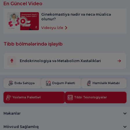
En Güncel Video
Ginekomastiya nədir və necə müalicə
olunur?
Videoyu İzle
Tibb bölmələrində işləyib
Endokrinologiya və Metabolizm Xəstəlikləri
Evdə Səhiyyə
Doğum Paketi
Hamiləlik Məktəbi
Yoxlama Paketləri
Tibbi Texnologiyalar
Məkanlar
Mövcud Sağlamlıq