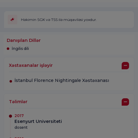
Həkimin SGK və TSS ilə müqaviləsi yoxdur.
Danışılan Dillər
İngilis dili
Xəstəxanalar işləyir
İstanbul Florence Nightingale Xəstəxanası
Təlimlər
2017
Esenyurt Universiteti
dosent