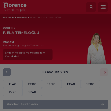
ana səhifə
Həkimlər
PROF.DR. F. ELA TEMELOĞLU
PROF.DR.
F. ELA TEMELOĞLU
İstanbul
Florence Nightingale Xəstəxanası
Endokrinologiya və Metabolizm
Xəstəlikləri
10 avqust 2026
11:40
12:00
13:20
13:40
15:00
15:20
15:40
Randevu təsdiq edin