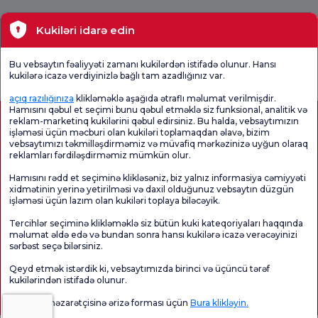
Tibbi bölmələr
Kukiləri idarə edin
Ümumi
Məmnuniyyət
Promo
Bu vebsaytın fəaliyyəti zamanı kukilərdən istifadə olunur. Hansı
Məmnuniyyət
Sorğusunu
Məmnuniyyəti
kukilərə icazə verdiyinizlə bağlı tam azadlığınız var.
Sorğusu
yoxlayın.
Sorğusu
açıq razılığınıza
klikləməklə aşağıda ətraflı məlumat verilmişdir.
Hamısını qəbul et seçimi bunu qəbul etməklə siz funksional, analitik və
reklam-marketinq kukilərini qəbul edirsiniz. Bu halda, vebsaytımızın
işləməsi üçün məcburi olan kukiləri toplamaqdan əlavə, bizim
vebsaytımızı təkmilləşdirməmiz və müvafiq mərkəzinizə uyğun olaraq
reklamları fərdiləşdirməmiz mümkün olur.
Hamısını rədd et seçiminə klikləsəniz, biz yalnız informasiya cəmiyyəti
xidmətinin yerinə yetirilməsi və daxil olduğunuz vebsaytın düzgün
işləməsi üçün lazım olan kukiləri toplaya biləcəyik.
Sağlamlıq Turizmi Səlahiyyəti
kvkk
Xəstə hüquqları
Tercihlər seçiminə klikləməklə siz bütün kuki kateqoriyaları haqqında
Səhifənin məzmunu yalnız məlumat məqsədi daşıyır. Diaqnoz və müalicə üçün
məlumat əldə edə və bundan sonra hansı kukilərə icazə verəcəyinizi
mütləq həkiminizlə məsləhətləşin.
sərbəst seçə bilərsiniz.
@2026 Group Florence Nightingale Xəstəxanaları
Qeyd etmək istərdik ki, vebsaytımızda birinci və üçüncü tərəf
kukilərindən istifadə olunur.
Redaktor: Uğurcan Durmuş - 0 549 455 55 46. - Yeniləmə tarixi: 08.08.2026
Məlumat nəzarətçisinə ərizə forması üçün
Bura klikləyin.