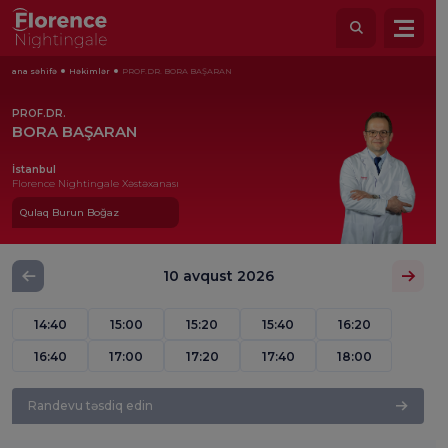
ana səhifə
Həkimlər
PROF.DR. BORA BAŞARAN
PROF.DR.
BORA BAŞARAN
İstanbul
Florence Nightingale Xəstəxanası
Qulaq Burun Boğaz
10 avqust 2026
14:40
15:00
15:20
15:40
16:20
16:40
17:00
17:20
17:40
18:00
Randevu təsdiq edin