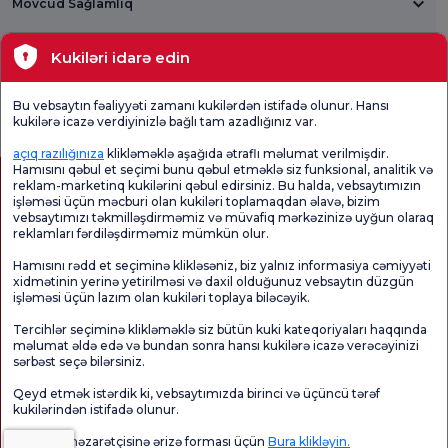
Mövcud Sağlamlıq
Tibbi bölmələr
Kukiləri idarə edin
Ümumi
Məmnuniyyət
Promo
Bu vebsaytın fəaliyyəti zamanı kukilərdən istifadə olunur. Hansı
Məmnuniyyət
Sorğusunu
Məmnuniyyəti
kukilərə icazə verdiyinizlə bağlı tam azadlığınız var.
Sorğusu
yoxlayın.
Sorğusu
açıq razılığınıza
klikləməklə aşağıda ətraflı məlumat verilmişdir.
Hamısını qəbul et seçimi bunu qəbul etməklə siz funksional, analitik və
reklam-marketinq kukilərini qəbul edirsiniz. Bu halda, vebsaytımızın
işləməsi üçün məcburi olan kukiləri toplamaqdan əlavə, bizim
vebsaytımızı təkmilləşdirməmiz və müvafiq mərkəzinizə uyğun olaraq
reklamları fərdiləşdirməmiz mümkün olur.
Hamısını rədd et seçiminə klikləsəniz, biz yalnız informasiya cəmiyyəti
xidmətinin yerinə yetirilməsi və daxil olduğunuz vebsaytın düzgün
işləməsi üçün lazım olan kukiləri toplaya biləcəyik.
Sağlamlıq Turizmi Səlahiyyəti
kvkk
Xəstə hüquqları
Tercihlər seçiminə klikləməklə siz bütün kuki kateqoriyaları haqqında
Səhifənin məzmunu yalnız məlumat məqsədi daşıyır. Diaqnoz və müalicə üçün
məlumat əldə edə və bundan sonra hansı kukilərə icazə verəcəyinizi
mütləq həkiminizlə məsləhətləşin.
sərbəst seçə bilərsiniz.
@2026 Group Florence Nightingale Xəstəxanaları
Qeyd etmək istərdik ki, vebsaytımızda birinci və üçüncü tərəf
kukilərindən istifadə olunur.
Redaktor: Uğurcan Durmuş - 0 549 455 55 46. - Yeniləmə tarixi: 09.08.2026
Məlumat nəzarətçisinə ərizə forması üçün
Bura klikləyin.