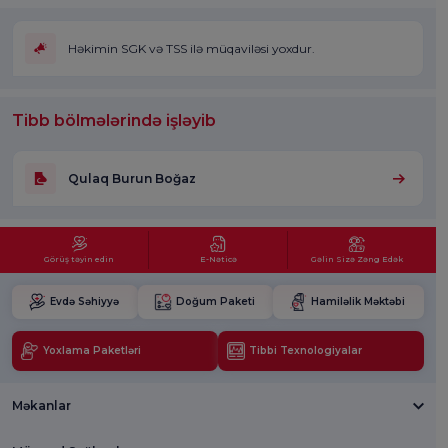
Həkimin SGK və TSS ilə müqaviləsi yoxdur.
Tibb bölmələrində işləyib
Qulaq Burun Boğaz
Görüş təyin edin
E-Nəticə
Gəlin Sizə Zəng Edək
Evdə Səhiyyə
Doğum Paketi
Hamiləlik Məktəbi
Yoxlama Paketləri
Tibbi Texnologiyalar
Məkanlar