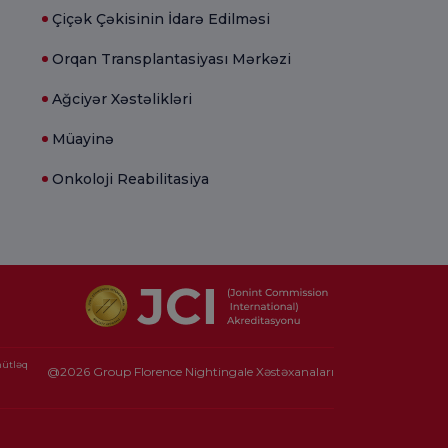
Çiçək Çəkisinin İdarə Edilməsi
Orqan Transplantasiyası Mərkəzi
Ağciyər Xəstəlikləri
Müayinə
Onkoloji Reabilitasiya
mütləq
@2026 Group Florence Nightingale Xəstəxanaları