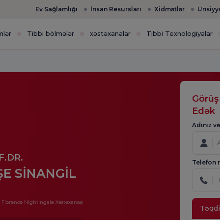
Ev Sağlamlığı
İnsan Resursları
Xidmətlər
Ünsiyy
mlər
Tibbi bölmələr
xəstəxanalar
Tibbi Texnologiyalar
Görüş
Edək
Adınız v
F.DR.
Telefon 
ŞE SİNANGİL
Florence Nightingale Xəstəxanası
Təqd