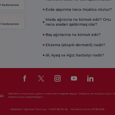
l Xəstəxanası
Evdə qaşınma necə müalicə olunur?
Mədə ağrısına nə kömək edir? Onu
l Xəstəxanası
necə aradan qaldırmaq olar?
Baş ağrılarına nə kömək edir?
Ekzema (atopik dermatit) nədir?
Əl, Ayaq və Ağız Xəstəliyi nədir?
Səhifənin məzmunu yalnız məlumat məqsədi daşıyır. Diaqnoz və müalicə üçün 
arı
həkiminizlə məsləhətləşin.
Redaktor: Uğurcan Durmuş - 0 549 455 55 46. - Yeniləmə tarixi: 07.08.2026