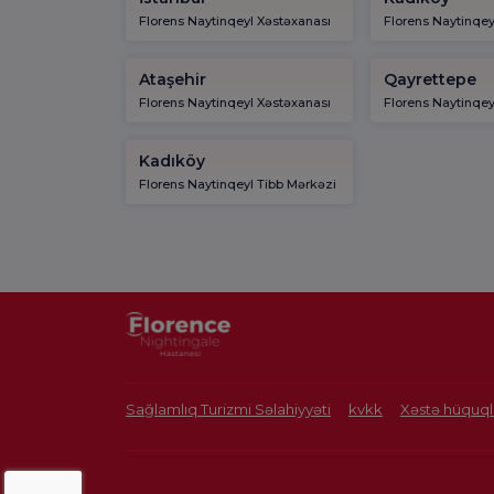
Florens Naytinqeyl Xəstəxanası
Florens Naytinqey
Ataşehir
Qayrettepe
Florens Naytinqeyl Xəstəxanası
Florens Naytinqey
Kadıköy
Florens Naytinqeyl Tibb Mərkəzi
Sağlamlıq Turizmi Səlahiyyəti
kvkk
Xəstə hüquql