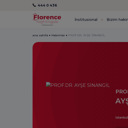
444 0 436
İnstitusional
Bizim həki
ana səhifə
Həkimlər
PROF.DR. AYŞE SİNANGİL
PRO
AY
İstanbul