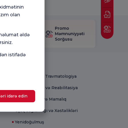
 xidmətinin
azım olan
mnuniyyət
Promo
rğusunu
Məmnuniyyəti
 məlumat əldə
layın.
Sorğusu
siniz.
dən istifadə
Tibbi bölmələr
Ortopediya və Travmatologiya
Fiziki Terapiya və Reabilitasiya
əri idarə edin
Ginekologiya və Mamalıq
Uşaq Sağlamlığı və Xəstəlikləri
Yenidoğulmuş