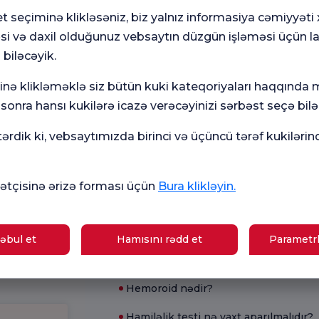
t seçiminə klikləsəniz, biz yalnız informasiya cəmiyyəti
əsi və daxil olduğunuz vebsaytın düzgün işləməsi üçün l
 biləcəyik.
Ümumi
Mə
ün
Məmnuniyyət
So
minə klikləməklə siz bütün kuki kateqoriyaları haqqında
Sorğusu
yox
nutmayın.
onra hansı kukilərə icazə verəcəyinizi sərbəst seçə bilər
rdik ki, vebsaytımızda birinci və üçüncü tərəf kukilərin
Mövcud Sağlamlıq
amiləlik
tçisinə ərizə forması üçün
Bura klikləyin.
İshal üçün nə yaxşıdır?
əktəbi
Hamiləliyin əlamətləri hansılardır?
əbul et
Hamısını rədd et
Parametrl
B12 çatışmazlığının simptomları
giyalar
hansılardır?
Hemoroid nədir?
Hamiləlik testi nə vaxt aparılmalıdır?