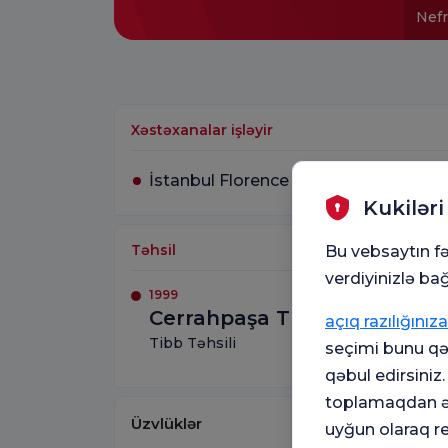
Nefr
Xəstəxanalar işləyir
İstanbul Florence Nightingale Xəstə
Kukiləri
Təhsil
Bu vebsaytın fə
verdiyinizlə bağ
1999
Cerrahpaşa Tibb Fakültəsi
açıq razılığınıza
Tibb Təhsili
seçimi bunu qəb
qəbul edirsiniz
toplamaqdan əl
Üzvlüklər
uyğun olaraq r