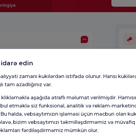
ologiya
xanası
 idarə edin
Tibb b
aliyyəti zamanı kukilərdən istifadə olunur. Hansı kukilər
lı tam azadlığınız var.
klikləməklə aşağıda ətraflı məlumat verilmişdir. Hamısı
ul etməklə siz funksional, analitik və reklam-marketinq
. Bu halda, vebsaytımızın işləməsi üçün məcburi olan kuki
avə, bizim vebsaytımızı təkmilləşdirməmiz və müvafiq
eklamları fərdiləşdirməmiz mümkün olur.