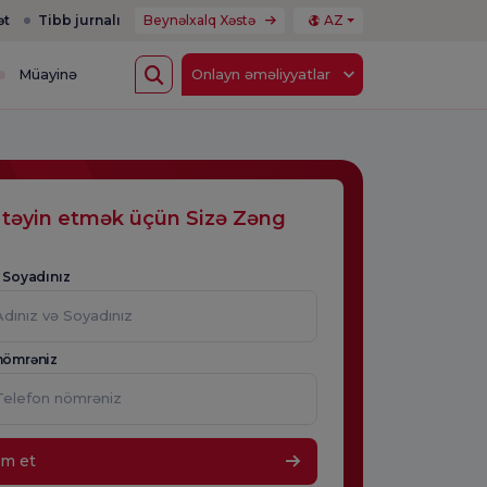
ət
Tibb jurnalı
Beynəlxalq Xəstə
AZ
Müayinə
Onlayn əməliyyatlar
 təyin etmək üçün Sizə Zəng
ə Soyadınız
nömrəniz
im et