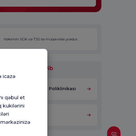
Həkimin SGK və TSS ilə müqaviləsi yoxdur.
ölmələrində işləyib
ə icazə
Böyrək Çatışmazlığı Poliklinikası
nı qəbul et
 kukilərini
ləri
Nefrologiya
 mərkəzinizə