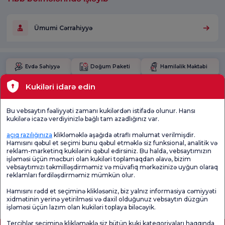
Ümumi Cərrahiyyə
Evdə Səhiyyə
Doğum Paketi
Hamiləlik Məktəbi
Kukiləri idarə edin
Yoxlama Paketləri
Tibbi Texnologiyalar
Bu vebsaytın fəaliyyəti zamanı kukilərdən istifadə olunur. Hansı
kukilərə icazə verdiyinizlə bağlı tam azadlığınız var.
Məkanlar
açıq razılığınıza
klikləməklə aşağıda ətraflı məlumat verilmişdir.
Mövcud Sağlamlıq
Hamısını qəbul et seçimi bunu qəbul etməklə siz funksional, analitik və
reklam-marketinq kukilərini qəbul edirsiniz. Bu halda, vebsaytımızın
işləməsi üçün məcburi olan kukiləri toplamaqdan əlavə, bizim
Tibbi bölmələr
vebsaytımızı təkmilləşdirməmiz və müvafiq mərkəzinizə uyğun olaraq
reklamları fərdiləşdirməmiz mümkün olur.
Hamısını rədd et seçiminə klikləsəniz, biz yalnız informasiya cəmiyyəti
Ümumi
Məmnuniyyət
Promo
Məmnuniyyət
Sorğusunu
Məmnuniyyəti
xidmətinin yerinə yetirilməsi və daxil olduğunuz vebsaytın düzgün
Sorğusu
yoxlayın.
Sorğusu
işləməsi üçün lazım olan kukiləri toplaya biləcəyik.
Tercihlər seçiminə klikləməklə siz bütün kuki kateqoriyaları haqqında