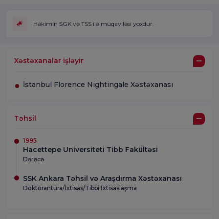
Həkimin SGK və TSS ilə müqaviləsi yoxdur.
Xəstəxanalar işləyir
İstanbul Florence Nightingale Xəstəxanası
Təhsil
1995
Hacettepe Universiteti Tibb Fakültəsi
Dərəcə
SSK Ankara Təhsil və Araşdırma Xəstəxanası
Doktorantura/İxtisas/Tibbi İxtisaslaşma