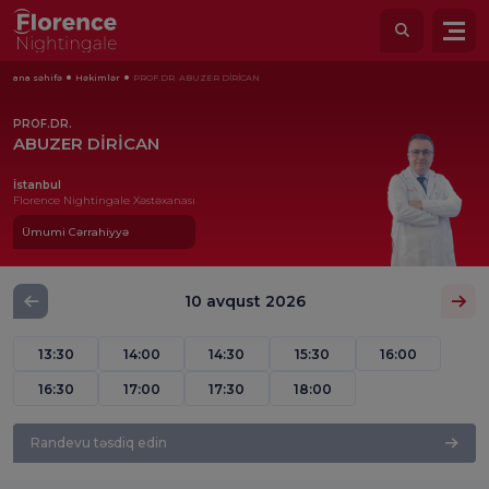
ana səhifə
Həkimlər
PROF.DR. ABUZER DİRİCAN
PROF.DR.
ABUZER DİRİCAN
İstanbul
Florence Nightingale Xəstəxanası
Ümumi Cərrahiyyə
10 avqust 2026
13:30
14:00
14:30
15:30
16:00
16:30
17:00
17:30
18:00
Randevu təsdiq edin