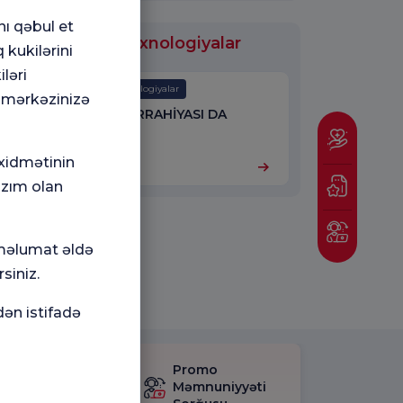
nı qəbul et
 olunan Tibbi Texnologiyalar
 kukilərini
ləri
Tibbi Texnologiyalar
 mərkəzinizə
ROBOT CERRAHİYASI DA
VİNÇİ XI
 xidmətinin
azım olan
 məlumat əldə
siniz.
dən istifadə
mnuniyyət
Promo
rğusunu
Məmnuniyyəti