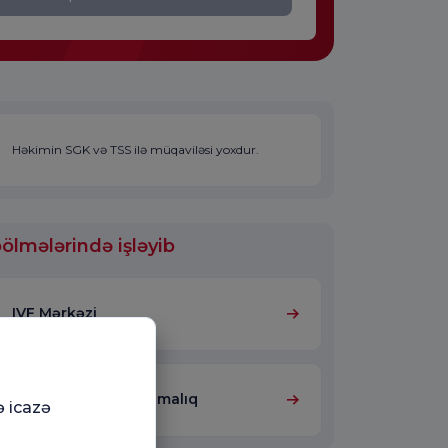
Həkimin SGK və TSS ilə müqaviləsi yoxdur.
ölmələrində işləyib
IVF Mərkəzi
Ginekologiya və Mamalıq
ə icazə