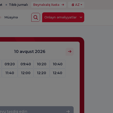
ət
Tibb jurnalı
Beynəlxalq Xəstə
AZ
Müayinə
Onlayn əməliyyatlar
10 avqust 2026
09:20
09:40
10:20
10:40
11:40
12:00
12:20
12:40
vu təsdiq edin