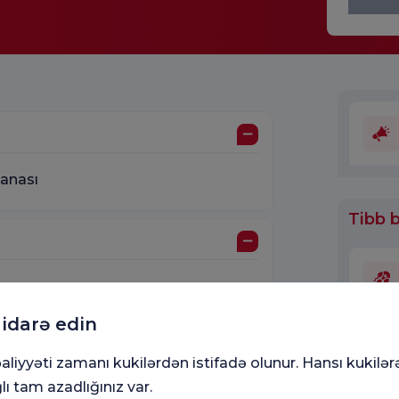
xanası
Tibb b
le Xəstəxanası
 idarə edin
aliyyəti zamanı kukilərdən istifadə olunur. Hansı kukilər
k Hastalıkları Hastanesi
lı tam azadlığınız var.