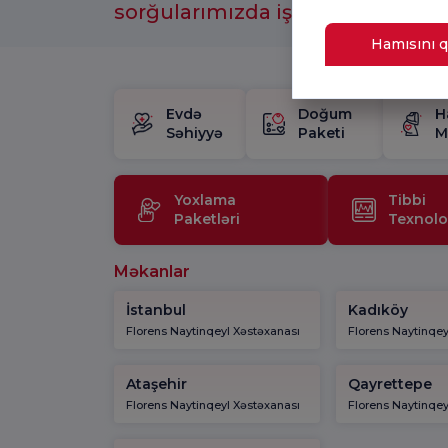
sorğularımızda iştirak etməyi u
Hamısını q
Evdə
Doğum
H
Səhiyyə
Paketi
M
Yoxlama
Tibbi
Paketləri
Texnolo
Məkanlar
İstanbul
Kadıköy
Florens Naytinqeyl Xəstəxanası
Florens Naytinqey
Ataşehir
Qayrettepe
Florens Naytinqeyl Xəstəxanası
Florens Naytinqey