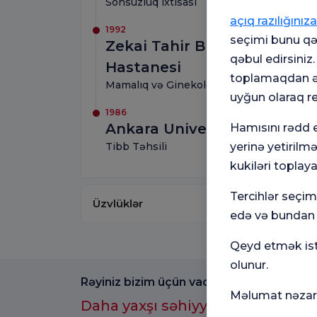
Sonsuzluq ixtisası
açıq razılığınıza
1992
seçimi bunu qəb
Zekai Tahir Burak Kadın Sağ
qəbul edirsiniz
Hastanesi
toplamaqdan əl
Mamalıq və Ginekologiya ixtisası
uyğun olaraq r
1986
Ankara Universiteti
Hamısını rədd e
Tibb Təhsili
yerinə yetirilm
kukiləri toplaya
Tercihlər seçi
Üzvlüklər
edə və bundan s
Qeyd etmək istə
olunur.
Rəyiniz bizim üçün vacibdir.
Məlumat nəzarə
Daha yaxşı səhiyyə təcrübəsi üç