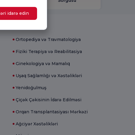
layın.
Sorğusu
əri idarə edin
Tibbi bölmələr
Ortopediya və Travmatologiya
Fiziki Terapiya və Reabilitasiya
Ginekologiya və Mamalıq
Uşaq Sağlamlığı və Xəstəlikləri
Yenidoğulmuş
Çiçək Çəkisinin İdarə Edilməsi
Orqan Transplantasiyası Mərkəzi
Ağciyər Xəstəlikləri