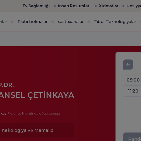
Ev Sağlamlığı
İnsan Resursları
Xidmətlər
Ünsiyy
mlər
Tibbi bölmələr
xəstəxanalar
Tibbi Texnologiyalar
09:00
.DR.
11:20
ANSEL ÇETİNKAYA
ıköy
Florence Nightingale Xəstəxanası
inekologiya və Mamalıq
Rande