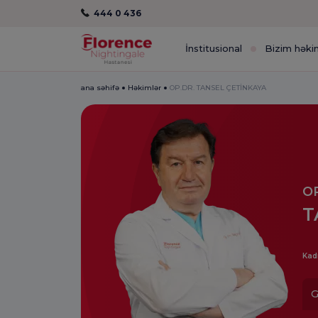
444 0 436
İnstitusional
Bizim həki
ana səhifə
Həkimlər
OP.DR. TANSEL ÇETİNKAYA
OP
T
Kad
G