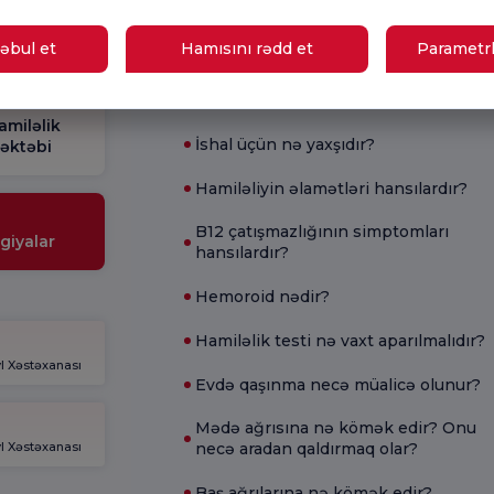
Sorğusu
yox
nutmayın.
əbul et
Hamısını rədd et
Parametrl
Mövcud Sağlamlıq
amiləlik
İshal üçün nə yaxşıdır?
əktəbi
Hamiləliyin əlamətləri hansılardır?
B12 çatışmazlığının simptomları
giyalar
hansılardır?
Hemoroid nədir?
Hamiləlik testi nə vaxt aparılmalıdır?
l Xəstəxanası
Evdə qaşınma necə müalicə olunur?
Mədə ağrısına nə kömək edir? Onu
l Xəstəxanası
necə aradan qaldırmaq olar?
Baş ağrılarına nə kömək edir?