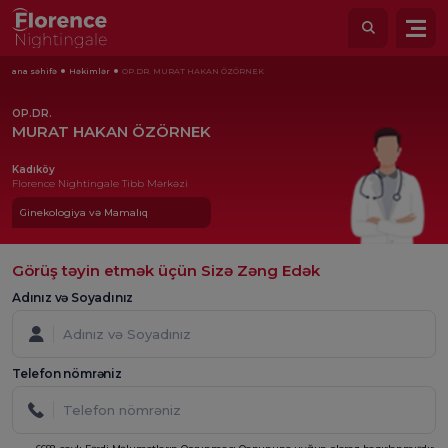
ana səhifə
Həkimlər
OP.DR. MURAT HAKAN ÖZÖRNEK
OP.DR.
MURAT HAKAN ÖZÖRNEK
Kadıköy
Florence Nightingale Tibb Mərkəzi
Ginekologiya və Mamalıq
Görüş təyin etmək üçün Sizə Zəng Edək
Adınız və Soyadınız
Telefon nömrəniz