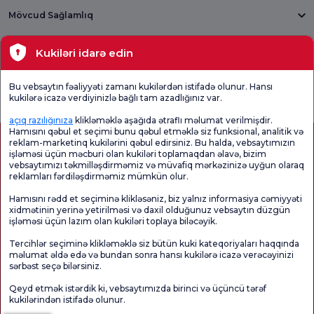
Mövcud Sağlamlıq
Tibbi bölmələr
Kukiləri idarə edin
Ümumi
Məmnuniyyət
Promo
Bu vebsaytın fəaliyyəti zamanı kukilərdən istifadə olunur. Hansı
Məmnuniyyət
Sorğusunu
Məmnuniyyəti
kukilərə icazə verdiyinizlə bağlı tam azadlığınız var.
Sorğusu
yoxlayın.
Sorğusu
açıq razılığınıza
klikləməklə aşağıda ətraflı məlumat verilmişdir.
Hamısını qəbul et seçimi bunu qəbul etməklə siz funksional, analitik və
reklam-marketinq kukilərini qəbul edirsiniz. Bu halda, vebsaytımızın
işləməsi üçün məcburi olan kukiləri toplamaqdan əlavə, bizim
vebsaytımızı təkmilləşdirməmiz və müvafiq mərkəzinizə uyğun olaraq
reklamları fərdiləşdirməmiz mümkün olur.
Hamısını rədd et seçiminə klikləsəniz, biz yalnız informasiya cəmiyyəti
xidmətinin yerinə yetirilməsi və daxil olduğunuz vebsaytın düzgün
işləməsi üçün lazım olan kukiləri toplaya biləcəyik.
Sağlamlıq Turizmi Səlahiyyəti
kvkk
Xəstə hüquqları
Tercihlər seçiminə klikləməklə siz bütün kuki kateqoriyaları haqqında
Səhifənin məzmunu yalnız məlumat məqsədi daşıyır. Diaqnoz və müalicə üçün
məlumat əldə edə və bundan sonra hansı kukilərə icazə verəcəyinizi
mütləq həkiminizlə məsləhətləşin.
sərbəst seçə bilərsiniz.
@2026 Group Florence Nightingale Xəstəxanaları
Qeyd etmək istərdik ki, vebsaytımızda birinci və üçüncü tərəf
kukilərindən istifadə olunur.
Redaktor: Uğurcan Durmuş - 0 549 455 55 46. - Yeniləmə tarixi: 07.08.2026