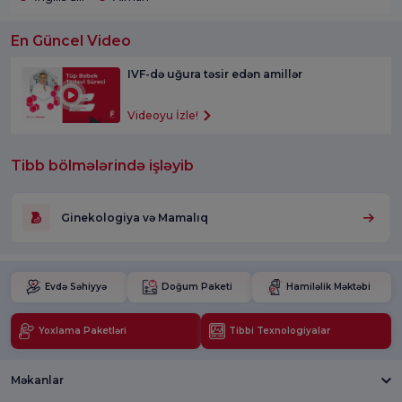
En Güncel Video
IVF-də uğura təsir edən amillər
Videoyu İzle!
Tibb bölmələrində işləyib
Ginekologiya və Mamalıq
Evdə Səhiyyə
Doğum Paketi
Hamiləlik Məktəbi
Yoxlama Paketləri
Tibbi Texnologiyalar
Məkanlar