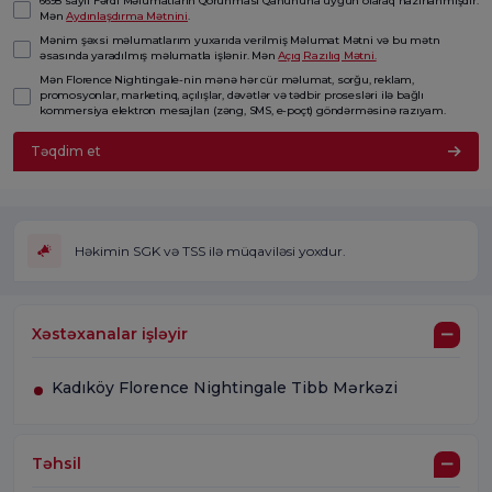
6698 saylı Fərdi Məlumatların Qorunması Qanununa uyğun olaraq hazırlanmışdır.
Mən
Aydınlaşdırma Mətnini
.
Mənim şəxsi məlumatlarım yuxarıda verilmiş Məlumat Mətni və bu mətn
əsasında yaradılmış məlumatla işlənir. Mən
Açıq Razılıq Mətni.
Mən Florence Nightingale-nin mənə hər cür məlumat, sorğu, reklam,
promosyonlar, marketinq, açılışlar, dəvətlər və tədbir prosesləri ilə bağlı
kommersiya elektron mesajları (zəng, SMS, e-poçt) göndərməsinə razıyam.
Təqdim et
Həkimin SGK və TSS ilə müqaviləsi yoxdur.
Xəstəxanalar işləyir
Kadıköy Florence Nightingale Tibb Mərkəzi
Təhsil