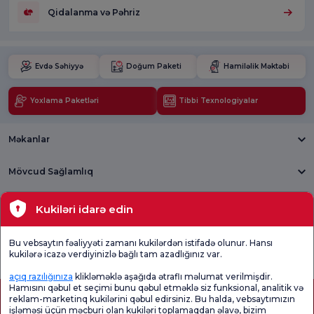
Qidalanma və Pəhriz
Evdə Səhiyyə
Doğum Paketi
Hamiləlik Məktəbi
Yoxlama Paketləri
Tibbi Texnologiyalar
Məkanlar
Mövcud Sağlamlıq
Tibbi bölmələr
Kukiləri idarə edin
Ümumi
Məmnuniyyət
Promo
Bu vebsaytın fəaliyyəti zamanı kukilərdən istifadə olunur. Hansı
Məmnuniyyət
Sorğusunu
Məmnuniyyəti
kukilərə icazə verdiyinizlə bağlı tam azadlığınız var.
Sorğusu
yoxlayın.
Sorğusu
açıq razılığınıza
klikləməklə aşağıda ətraflı məlumat verilmişdir.
Hamısını qəbul et seçimi bunu qəbul etməklə siz funksional, analitik və
reklam-marketinq kukilərini qəbul edirsiniz. Bu halda, vebsaytımızın
işləməsi üçün məcburi olan kukiləri toplamaqdan əlavə, bizim