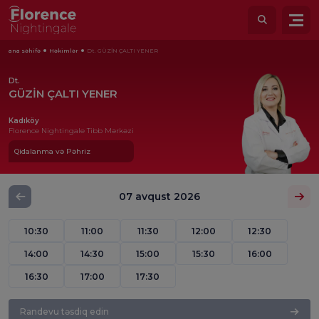
ana səhifə
Həkimlər
Dt. GÜZİN ÇALTI YENER
Dt.
GÜZİN ÇALTI YENER
Kadıköy
Florence Nightingale Tibb Mərkəzi
Qidalanma və Pəhriz
07 avqust 2026
10:30
11:00
11:30
12:00
12:30
14:00
14:30
15:00
15:30
16:00
16:30
17:00
17:30
Randevu təsdiq edin