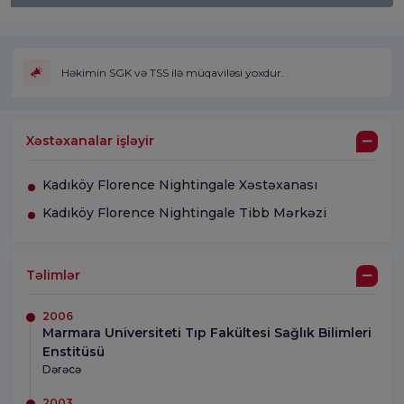
Həkimin SGK və TSS ilə müqaviləsi yoxdur.
Xəstəxanalar işləyir
Kadıköy Florence Nightingale Xəstəxanası
Kadıköy Florence Nightingale Tibb Mərkəzi
Təlimlər
2006
Marmara Universiteti Tıp Fakültesi Sağlık Bilimleri
Enstitüsü
Dərəcə
2003