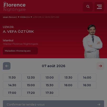
page d'accueil
Médecins
UZM.DR. A. VEFA ÖZTÜRK
UZM.DR.
A. VEFA ÖZTÜRK
İstanbul
Hôpital Florence Nightingale
Maladies thoraciques
07 août 2026
11:30
12:30
13:00
13:30
14:00
14:30
15:00
15:30
16:00
16:30
17:00
17:20
17:30
Confirmer le rendez-vous