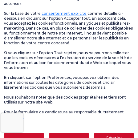
autorisez.
Forfaits de bilan de santé
Technologies médicales
Sur la base de votre
consentement explicite
comme détaillé ci-
dessous en cliquant sur l'option Accepter tout. En acceptant cela,
vous acceptez les cookies fonctionnels, analytiques et publicitaires-
Emplacements
marketing. Dans ce cas, en plus de collecter des cookies obligatoires
au fonctionnement de notre site Internet, il nous devient possible
d'améliorer notre site Internet et de personnaliser les publicités en
Santé actuelle
fonction de votre centre concerné.
Unités médicales
Si vous cliquez sur l'option Tout rejeter, nous ne pourrons collecter
que les cookies nécessaires à l'exécution du service de la société de
l'information et au bon fonctionnement du site Web sur lequel vous
vous trouvez.
Enquête
Consultez le
Enquête de
générale de
questionnaire de
satisfaction sur
satisfaction
satisfaction.
les promotions
En cliquant sur l'option Préférences, vous pouvez obtenir des
informations sur toutes les catégories de cookies et choisir
librement les cookies que vous autoriserez désormais.
Nous souhaitons noter que des cookies propriétaires et tiers sont
utilisés sur notre site Web.
Pour le formulaire de candidature au responsable du traitement
Cliquez ici.
Autorisation de tourisme médical
kvkk
Droits des patients
Gérer les