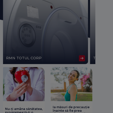
RMN TOTUL CORP
TOMOGRA
Ia măsuri de precauție
Nu-ți amâna sănătatea,
înainte să fie prea
programează-ți o