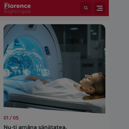
01
/
05
02
/
05
Nu-ți amâna sănătatea,
Viața 