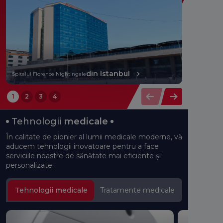
din Istanbul
At
Spitalul Florence Nightingale
Spitalul
1
2
3
4
Tehnologii
medicale
În calitate de pionier al lumii medicale moderne, vă
aducem tehnologii inovatoare pentru a face
serviciile noastre de sănătate mai eficiente și
personalizate.
Tehnologii medicale
Tratamente medicale