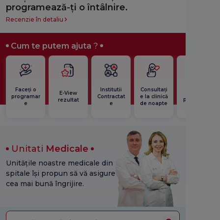
programează-ți o întâlnire.
Recenzie 
Recenzie în detaliu
Cum te putem ajuta
?
A doua
Faceți o
Institutii
Consultați
opinie
E-View
programar
Contractat
e la clinică
preoperat
rezultat
e
e
de noapte
orie
Unitati
Medicale
Unitățile noastre medicale din
spitale își propun să vă asigure
cea mai bună îngrijire.