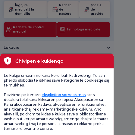
Îngrijire
Pachet
Școală
medicală la
de
de
domiciliu
naștere
gravide
Pachete de control
Tehnologii medicale
medical
Lokacie
Ćhivipen e kukienqo
Sănătate actuală
Unități medicale
Le kukije si hasnime kana kerel buti kadi webrig. Tu san
pherdo slobodia te dikhes save kategorie le cookiesqe śaj
te mukhes.
Verificați
Sondaj de
Sondaj
Bazirime pe tumaro
eksplicitno somdaśimos
sar si
Chestionarul
satisfacție
general de
de
privind
detalura telal kana klikisaren pe i opcia Akceptisaren sa
satisfacție
Satisfacție.
promoțiile
Kana akceptisaren kadava, akceptisaren e funkcionalne,
analitikane thaj reklame-marketingoske kukiură. Ano
akava lil, po drom te kidas e kukije save si obligatorikane
vash o butikeripe amare webrig, amenge shaj te lacharas
amari webrig thaj te personalizirisaras e reklame prekal
tumaro relevantno centro.