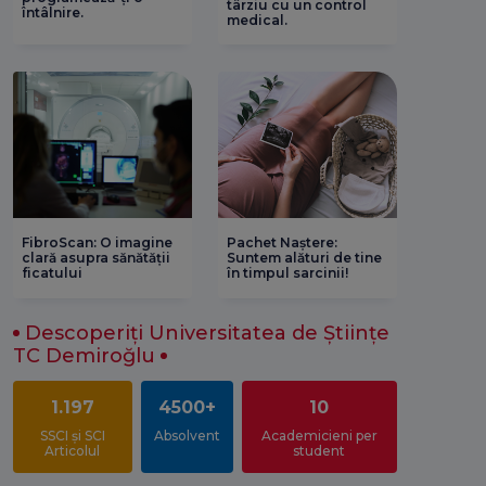
târziu cu un control
întâlnire.
medical.
FibroScan: O imagine
Pachet Naștere:
clară asupra sănătății
Suntem alături de tine
ficatului
în timpul sarcinii!
Descoperiți Universitatea de Științe
TC Demiroğlu
1.197
4500+
10
SSCI și SCI
Absolvent
Academicieni per
Articolul
student