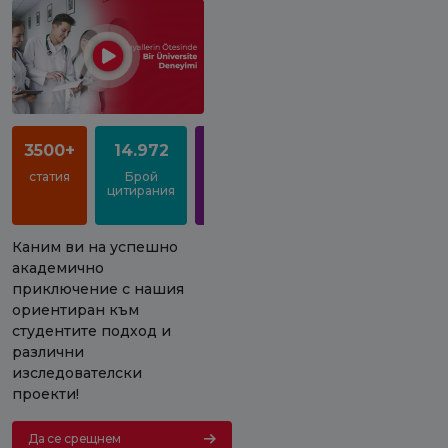
3500+
14.972
%93
статия
Брой
Степен
цитирания
на
заетост
Каним ви на успешно
академично
приключение с нашия
ориентиран към
студентите подход и
различни
изследователски
проекти!
Да се срещнем