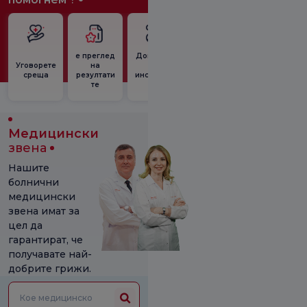
Второ
e преглед
Договоре
Запазван
предопер
Уговорете
на
ни
е на час
ативно
среща
резултати
институци
за нощна
мнение
те
и
клиника
Медицински
звена
Нашите
болнични
медицински
звена имат за
цел да
гарантират, че
получавате най-
добрите грижи.