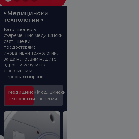
Медицински
технологии
Като пионер в
съвременния медицински
свят, ние ви
предоставяме
иновативни технологии,
за да направим нашите
здравни услуги по-
ефективни и
персонализирани.
Медицински
Медицински
технологии
лечения