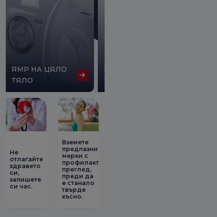
3D
ИЗО
ЯМР НА ЦЯЛО
КОМПЮТЪРНА
НА С
ТЯЛО
ТОМОГРАФИЯ
СИС
Вземете
предпазни
Не
мерки с
отлагайте
профилактичен
здравето
преглед,
си,
преди да
запишете
е станало
си час.
твърде
късно.