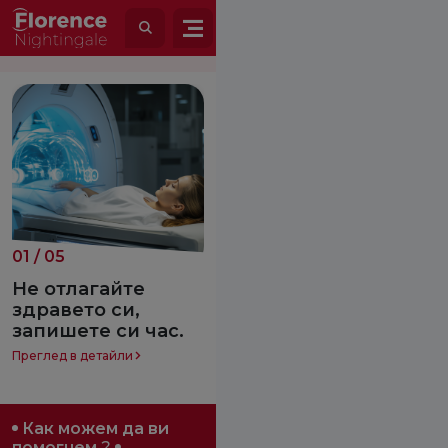
01
/
05
02
/
05
Не отлагайте
Живот със спина
здравето си,
бифида
запишете си час.
Подробен преглед
Преглед в детайли
Как можем да ви
помогнем
?