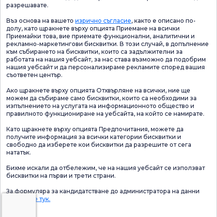
разрешавате.
Въз основа на вашето
изрично съгласие
, както е описано по-
долу, като щракнете върху опцията Приемане на всички
Приемайки това, вие приемате функционални, аналитични и
рекламно-маркетингови бисквитки. В този случай, в допълнение
към събирането на бисквитки, които са задължителни за
работата на нашия уебсайт, за нас става възможно да подобрим
нашия уебсайт и да персонализираме рекламите според вашия
съответен център.
Ако щракнете върху опцията Отхвърляне на всички, ние ще
можем да събираме само бисквитки, които са необходими за
изпълнението на услугата на информационното общество и
правилното функциониране на уебсайта, на който се намирате.
Като щракнете върху опцията Предпочитания, можете да
получите информация за всички категории бисквитки и
свободно да изберете кои бисквитки да разрешите от сега
нататък.
Бихме искали да отбележим, че на нашия уебсайт се използват
бисквитки на първи и трети страни.
За формуляра за кандидатстване до администратора на данни
Щракнете тук.