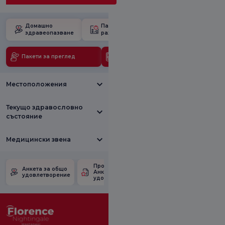
Домашно
Пакет за
Училище за
здравеопазване
раждане
бременност
Пакети за преглед
Медицински технологии
Местоположения
Текущо здравословно
състояние
Медицински звена
Проверете
Анкета за
Анкета за общо
Анкетата за
удовлетвореност
удовлетворение
удовлетвореност.
от промоцията