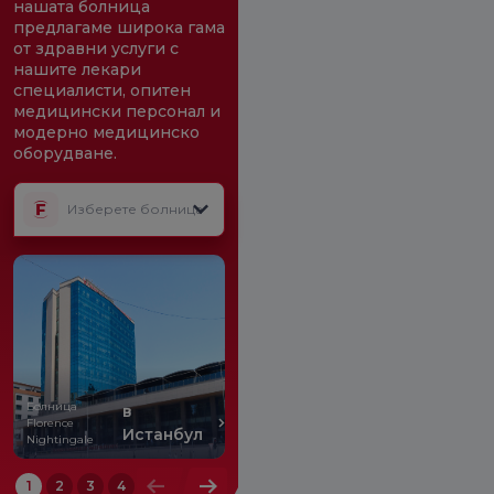
нашата болница
предлагаме широка гама
от здравни услуги с
нашите лекари
специалисти, опитен
медицински персонал и
модерно медицинско
оборудване.
Изберете болница
Болница
в
K
Florence
Florence
Ataşehir
Истанбул
Болница
Nightingale
Nightingale
1
2
3
4