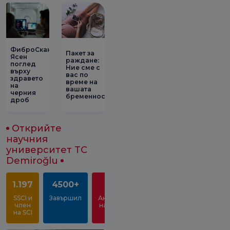
ФиброСканиране:
Пакет за
Ясен
раждане:
поглед
Ние сме с
върху
вас по
здравето
време на
на
вашата
черния
бременност!
дроб
Открийте
научния
университет TC
Demiroğlu
1.197
4500+
10
SSCI и
Завършил
Академици
член
на студент
на SCI