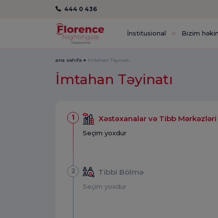
444 0 436
İnstitusional
Bizim həki
ana səhifə
İmtahan Təyinatı
İmtahan Təyinatı
1
Xəstəxanalar və Tibb Mərkəzləri
Seçim yoxdur
2
Tibbi Bölmə
Seçim yoxdur