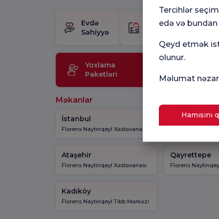
Tercihlər seçi
Evdə
Doğum
edə və bundan s
H
Səhiyyə
Paketi
M
Qeyd etmək istə
olunur.
Yoxlama
Tibbi
Paketləri
Texnolo
Məlumat nəzarə
Məkanlar
Hamısını q
İstanbul
Kadıköy
Florens Naytinqeyl Xəstəxanası
Florens Naytinqey
Ataşehir
Qayrettepe
Florens Naytinqeyl Xəstəxanası
Florens Naytinqey
Kadıköy
Florens Naytinqeyl Tibb Mərkəzi