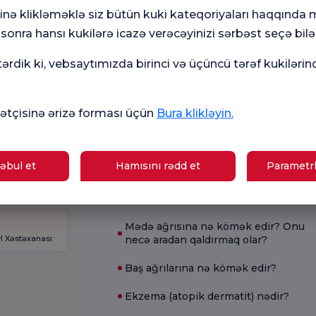
Mövcud Sağlamlıq
minə klikləməklə siz bütün kuki kateqoriyaları haqqında
onra hansı kukilərə icazə verəcəyinizi sərbəst seçə bilər
amiləlik
İshal üçün nə yaxşıdır?
əktəbi
rdik ki, vebsaytımızda birinci və üçüncü tərəf kukilərin
Hamiləliyin əlamətləri hansılardır?
B12 çatışmazlığının simptomları
giyalar
tçisinə ərizə forması üçün
Bura klikləyin.
hansılardır?
Hemoroid nədir?
əbul et
Hamısını rədd et
Parametrl
Hamiləlik testi nə vaxt aparılmalıdır?
l Xəstəxanası
Evdə qaşınma necə müalicə olunur?
Mədə ağrısına nə kömək edir? Onu
l Xəstəxanası
necə aradan qaldırmaq olar?
Baş ağrılarına nə kömək edir?
Ekzema (atopik dermatit) nədir?