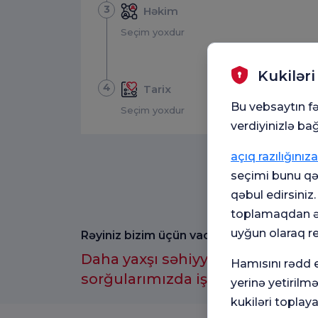
3
Həkim
Seçim yoxdur
Kukiləri
4
Tarix
Bu vebsaytın fə
Seçim yoxdur
verdiyinizlə bağ
açıq razılığınıza
seçimi bunu qəb
qəbul edirsiniz
toplamaqdan əl
uyğun olaraq r
Rəyiniz bizim üçün vacibdir.
Daha yaxşı səhiyyə təcrübəsi üç
Hamısını rədd e
sorğularımızda iştirak etməyi u
yerinə yetirilm
kukiləri toplaya