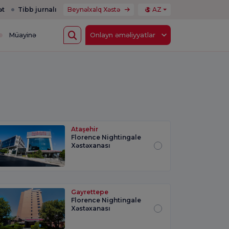
ət
Tibb jurnalı
Beynəlxalq Xəstə
AZ
Müayinə
Onlayn əməliyyatlar
Ataşehir
Florence Nightingale
Xəstəxanası
Gayrettepe
Florence Nightingale
Xəstəxanası