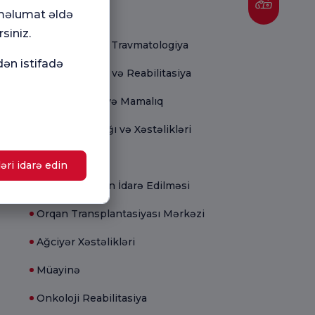
Tibbi bölmələr
 məlumat əldə
siniz.
Ortopediya və Travmatologiya
dən istifadə
Fiziki Terapiya və Reabilitasiya
Ginekologiya və Mamalıq
Uşaq Sağlamlığı və Xəstəlikləri
Yenidoğulmuş
əri idarə edin
Çiçək Çəkisinin İdarə Edilməsi
Orqan Transplantasiyası Mərkəzi
Ağciyər Xəstəlikləri
Müayinə
Onkoloji Reabilitasiya