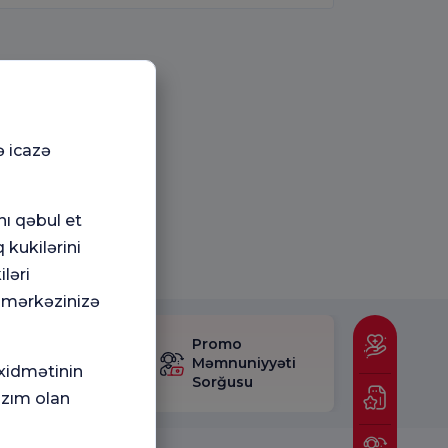
ə icazə
nı qəbul et
 kukilərini
ləri
 mərkəzinizə
mnuniyyət
Promo
rğusunu
Məmnuniyyəti
 xidmətinin
layın.
Sorğusu
azım olan