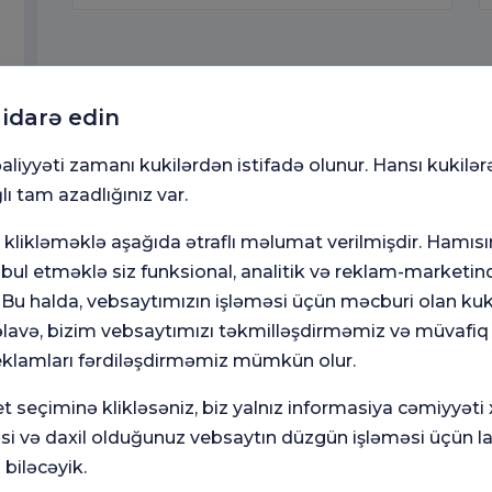
 idarə edin
aliyyəti zamanı kukilərdən istifadə olunur. Hansı kukilər
lı tam azadlığınız var.
klikləməklə aşağıda ətraflı məlumat verilmişdir. Hamısı
ul etməklə siz funksional, analitik və reklam-marketinq
. Bu halda, vebsaytımızın işləməsi üçün məcburi olan kuki
avə, bizim vebsaytımızı təkmilləşdirməmiz və müvafiq
eklamları fərdiləşdirməmiz mümkün olur.
Ümumi
Mə
ün
Məmnuniyyət
So
t seçiminə klikləsəniz, biz yalnız informasiya cəmiyyəti
Sorğusu
yox
nutmayın.
əsi və daxil olduğunuz vebsaytın düzgün işləməsi üçün l
 biləcəyik.