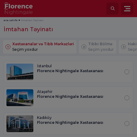
ana səhifə
İmtahan Təyinatı
İmtahan Təyinatı
Xəstəxanalar və Tibb Mərkəzləri
Tibbi Bölmə
Hək
1
2
3
Seçim yoxdur
Seçim yoxdur
Seçi
İstanbul
Florence Nightingale Xəstəxanası
Ataşehir
Florence Nightingale Xəstəxanası
Kadıköy
Florence Nightingale Xəstəxanası