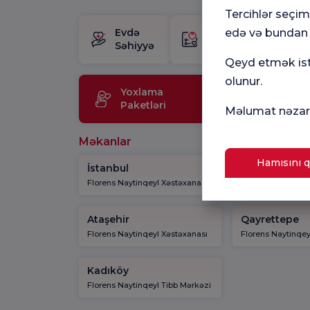
Tercihlər seçi
Evdə
Doğum
edə və bundan s
H
Səhiyyə
Paketi
M
Qeyd etmək istə
olunur.
Yoxlama
Tibbi
Paketləri
Texnolo
Məlumat nəzarə
Məkanlar
Hamısını q
İstanbul
Kadıköy
Florens Naytinqeyl Xəstəxanası
Florens Naytinqey
Ataşehir
Qayrettepe
Florens Naytinqeyl Xəstəxanası
Florens Naytinqey
Kadıköy
Florens Naytinqeyl Tibb Mərkəzi