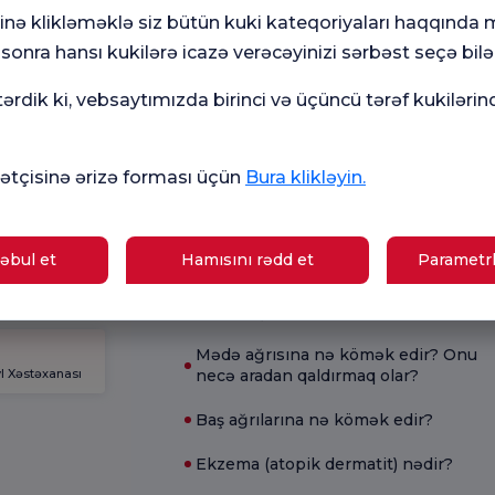
Mövcud Sağlamlıq
minə klikləməklə siz bütün kuki kateqoriyaları haqqında
onra hansı kukilərə icazə verəcəyinizi sərbəst seçə bilər
amiləlik
İshal üçün nə yaxşıdır?
əktəbi
rdik ki, vebsaytımızda birinci və üçüncü tərəf kukilərin
Hamiləliyin əlamətləri hansılardır?
B12 çatışmazlığının simptomları
giyalar
tçisinə ərizə forması üçün
Bura klikləyin.
hansılardır?
Hemoroid nədir?
əbul et
Hamısını rədd et
Parametrl
Hamiləlik testi nə vaxt aparılmalıdır?
l Xəstəxanası
Evdə qaşınma necə müalicə olunur?
Mədə ağrısına nə kömək edir? Onu
l Xəstəxanası
necə aradan qaldırmaq olar?
Baş ağrılarına nə kömək edir?
Ekzema (atopik dermatit) nədir?