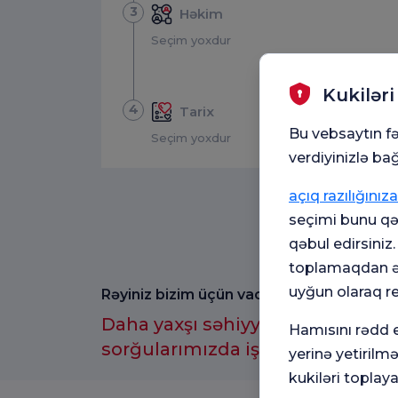
3
Həkim
Seçim yoxdur
Kukiləri
4
Tarix
Bu vebsaytın fə
Seçim yoxdur
verdiyinizlə bağ
açıq razılığınıza
seçimi bunu qəb
qəbul edirsiniz
toplamaqdan əl
uyğun olaraq r
Rəyiniz bizim üçün vacibdir.
Daha yaxşı səhiyyə təcrübəsi üç
Hamısını rədd e
sorğularımızda iştirak etməyi u
yerinə yetirilm
kukiləri toplaya