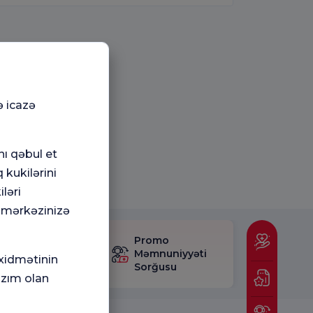
ə icazə
nı qəbul et
 kukilərini
ləri
 mərkəzinizə
mnuniyyət
Promo
rğusunu
Məmnuniyyəti
 xidmətinin
layın.
Sorğusu
azım olan