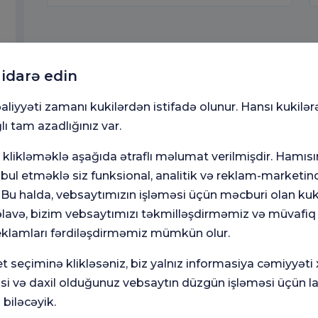
 idarə edin
aliyyəti zamanı kukilərdən istifadə olunur. Hansı kukilər
lı tam azadlığınız var.
klikləməklə aşağıda ətraflı məlumat verilmişdir. Hamısı
ul etməklə siz funksional, analitik və reklam-marketinq
. Bu halda, vebsaytımızın işləməsi üçün məcburi olan kuki
avə, bizim vebsaytımızı təkmilləşdirməmiz və müvafiq
eklamları fərdiləşdirməmiz mümkün olur.
Ümumi
Mə
ün
Məmnuniyyət
So
t seçiminə klikləsəniz, biz yalnız informasiya cəmiyyəti
Sorğusu
yox
nutmayın.
əsi və daxil olduğunuz vebsaytın düzgün işləməsi üçün l
 biləcəyik.