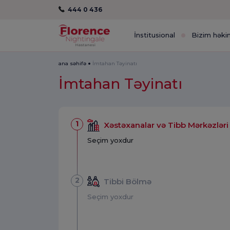
444 0 436
İnstitusional
Bizim həki
ana səhifə
İmtahan Təyinatı
İmtahan Təyinatı
1
Xəstəxanalar və Tibb Mərkəzləri
Seçim yoxdur
2
Tibbi Bölmə
Seçim yoxdur