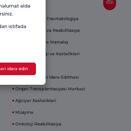
Tibbi bölmələr
 məlumat əldə
siniz.
Ortopediya və Travmatologiya
dən istifadə
Fiziki Terapiya və Reabilitasiya
Ginekologiya və Mamalıq
Uşaq Sağlamlığı və Xəstəlikləri
Yenidoğulmuş
əri idarə edin
Çiçək Çəkisinin İdarə Edilməsi
Orqan Transplantasiyası Mərkəzi
Ağciyər Xəstəlikləri
Müayinə
Onkoloji Reabilitasiya