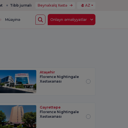
ət
Tibb jurnalı
Beynəlxalq Xəstə
AZ
Müayinə
Onlayn əməliyyatlar
Ataşehir
Florence Nightingale
Xəstəxanası
Gayrettepe
Florence Nightingale
Xəstəxanası