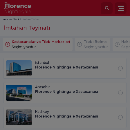
ana səhifə
İmtahan Təyinatı
İmtahan Təyinatı
Xəstəxanalar və Tibb Mərkəzləri
Tibbi Bölmə
Hək
1
2
3
Seçim yoxdur
Seçim yoxdur
Seçi
İstanbul
Florence Nightingale Xəstəxanası
Ataşehir
Florence Nightingale Xəstəxanası
Kadıköy
Florence Nightingale Xəstəxanası